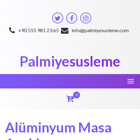
Skip
to
content
+90 555 981 23 65
info@palmiyesusleme.com
Palmiyesusleme
0
Alüminyum Masa