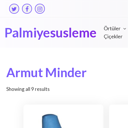
Skip
to
content
Palmiyesusleme
Örtüler
Çiçekler
Armut Minder
Showing all 9 results