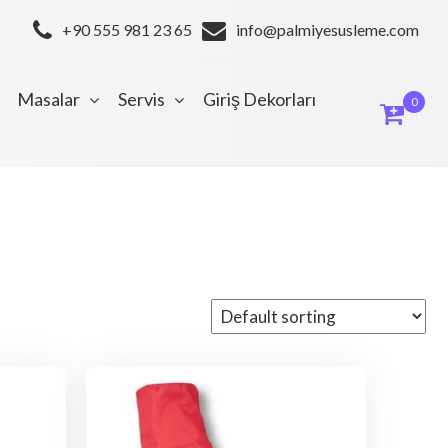
+90 555 981 23 65
info@palmiyesusleme.com
Masalar
Servis
Giriş Dekorları
0