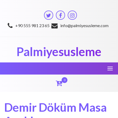
Skip
to
content
+90 555 981 23 65
info@palmiyesusleme.com
Palmiyesusleme
0
Demir Döküm Masa