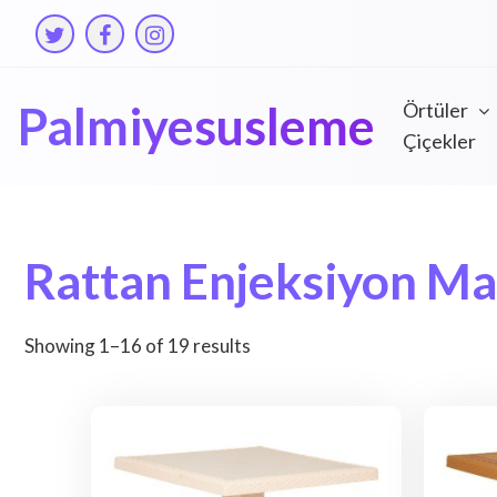
Skip
to
content
Palmiyesusleme
Örtüler
Çiçekler
Rattan Enjeksiyon M
Showing 1–16 of 19 results