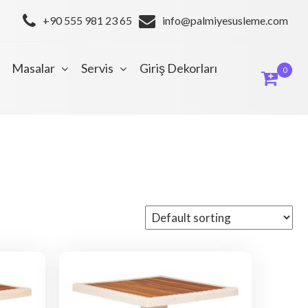
+90 555 981 23 65
info@palmiyesusleme.com
Masalar
Servis
Giriş Dekorları
0