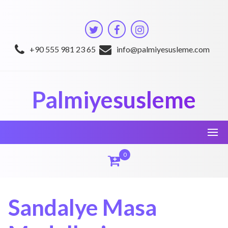
Skip
to
content
+90 555 981 23 65
info@palmiyesusleme.com
Palmiyesusleme
0
Sandalye Masa