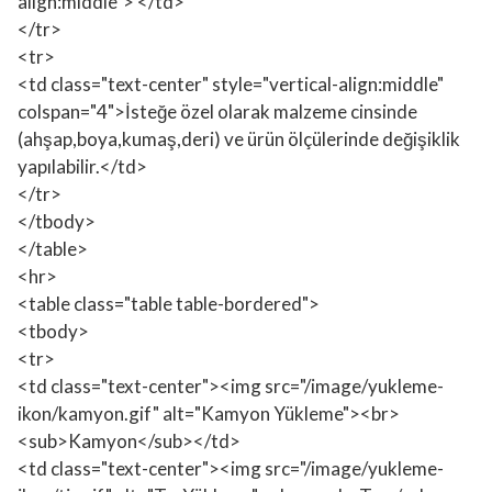
align:middle"> </td>
</tr>
<tr>
<td class="text-center" style="vertical-align:middle"
colspan="4">İsteğe özel olarak malzeme cinsinde
(ahşap,boya,kumaş,deri) ve ürün ölçülerinde değişiklik
yapılabilir.</td>
</tr>
</tbody>
</table>
<hr>
<table class="table table-bordered">
<tbody>
<tr>
<td class="text-center"><img src="/image/yukleme-
ikon/kamyon.gif" alt="Kamyon Yükleme"><br>
<sub>Kamyon</sub></td>
<td class="text-center"><img src="/image/yukleme-