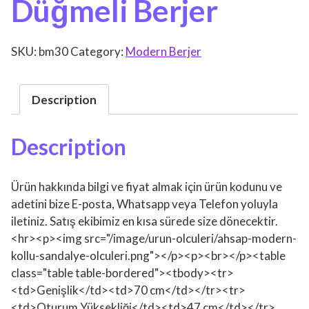
Düğmeli Berjer
SKU:
bm30
Category:
Modern Berjer
Description
Description
Ürün hakkında bilgi ve fiyat almak için ürün kodunu ve
adetini bize E-posta, Whatsapp veya Telefon yoluyla
iletiniz. Satış ekibimiz en kısa sürede size dönecektir.
<hr><p><img src="/image/urun-olculeri/ahsap-modern-
kollu-sandalye-olculeri.png"></p><p><br></p><table
class="table table-bordered"><tbody><tr>
<td>Genişlik</td><td>70 cm</td></tr><tr>
<td>Oturum Yüksekliği</td><td>47 cm</td></tr>