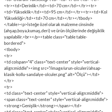
<tr><td>Derinlik</td><td>70 cm</td></tr><tr>
<td>Yükseklik</td><td>95 cm</td></tr><tr><td>Kol
Yüksekliği</td><td>70 cm</td></tr></tbody>
</table><p>İsteğe özel olarak malzeme cinsinde
(ahşap,boya,kumaş,deri) ve ürün ölçülerinde değişiklik
yapılabilir.<br></p><table class="table table-
bordered">
<tbody>
<tr>
<td colspan="4" class="text-center" style="vertical-
align:middle"><img src="/image/urun-olculeri/ahsap-
klasik-kollu-sandalye-olculer.png" alt="Ölçü"></td>
</tr>
<tr>
<td class="text-center" style="vertical-align:middle">
<span class="text-center" style="vertical-align:middle">
<strong>Genişlik</strong></span></td>
<td class="text-center" style="vertical-align:middle">