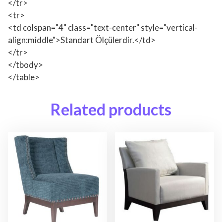
</tr>
<tr>
<td colspan="4" class="text-center" style="vertical-
align:middle">Standart Ölçülerdir.</td>
</tr>
</tbody>
</table>
Related products