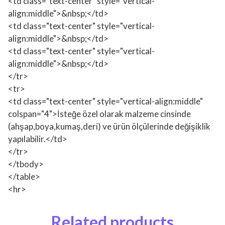
<td class="text-center" style="vertical-
align:middle">&nbsp;</td>
<td class="text-center" style="vertical-
align:middle">&nbsp;</td>
<td class="text-center" style="vertical-
align:middle">&nbsp;</td>
</tr>
<tr>
<td class="text-center" style="vertical-align:middle"
colspan="4">İsteğe özel olarak malzeme cinsinde
(ahşap,boya,kumaş,deri) ve ürün ölçülerinde değişiklik
yapılabilir.</td>
</tr>
</tbody>
</table>
<hr>
Related products