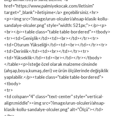
href="https://www.palmiyekocak.com/iletisim"
target="_blank">iletişime</a> geçebilirsiniz.<hr>
<p><img src="/image/urun-olculeri/ahsap-klasik-kollu-
sandalye-olculer.png" style="width: 521px;"></p><p>
<br></p><table class="table table-bordered"><tbody>
<tr><td>Genişlik</td><td><br></td></tr><tr>
<td>Oturum Yükseliği</td><td><br></td></tr><tr>
<td>Derinlik</td><td><br></td></tr><tr>
<td>Yükseklik</td><td><br></td></tr></tbody>
</table><p>İsteğe özel olarak malzeme cinsinde
(ahşap,boya,kumaş,deri) ve ürün ölçülerinde değişiklik
yapılabilir.</p><table class="table table-bordered">
<tbody>
<tr>
<td colspan="4" class="text-center" style="vertical-
align:middle"><img src="/image/urun-olculeri/ahsap-
klasik-kollu-sandalye-olculer.png" alt="Ölçü"></td>
</tr>