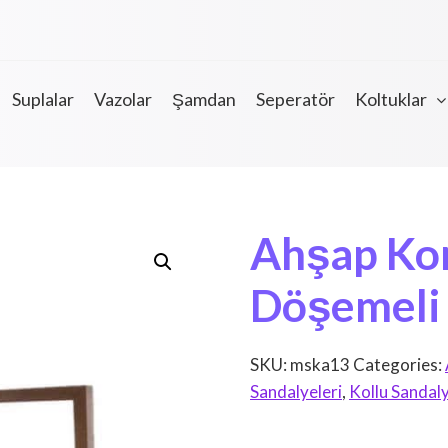
Suplalar
Vazolar
Şamdan
Seperatör
Koltuklar
Ahşap Kon
Döşemeli
SKU:
mska13
Categories:
Sandalyeleri
,
Kollu Sandal