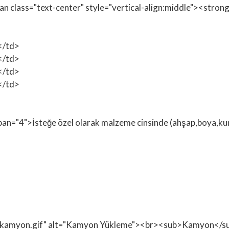
span class="text-center" style="vertical-align:middle"><st
3</td>
 </td>
 </td>
 </td>
span="4">İsteğe özel olarak malzeme cinsinde (ahşap,boya,kuma
on/kamyon.gif" alt="Kamyon Yükleme"><br><sub>Kamyon</s