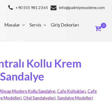
+90 555 981 23 65
info@palmiyesusleme.com
Masalar
Servis
Giriş Dekorları
0
tralı Kollu Krem
 Sandalye
Ahşap Modern Kollu Sandalye
,
Cafe Koltukları
,
Cafe
ye Modelleri
,
Otel Sandalyeleri
,
Sandalye Modelleri