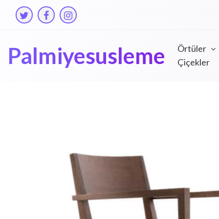
Skip
to
content
Palmiyesusleme
Örtüler
Çiçekler