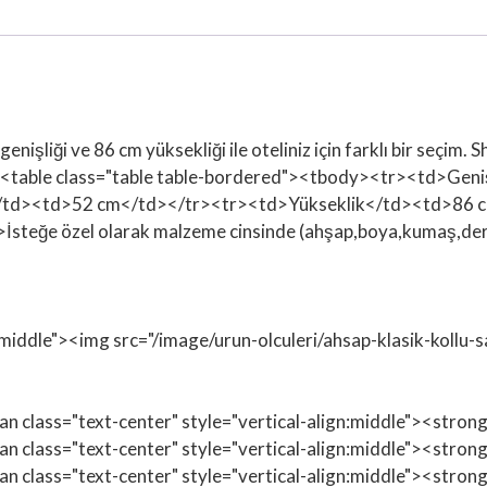
nişliği ve 86 cm yüksekliği ile oteliniz için farklı bir seç
/p><table class="table table-bordered"><tbody><tr><td>G
</td><td>52 cm</td></tr><tr><td>Yükseklik</td><td>86 
e özel olarak malzeme cinsinde (ahşap,boya,kumaş,deri) ve 
n:middle"><img src="/image/urun-olculeri/ahsap-klasik-kollu-
span class="text-center" style="vertical-align:middle"><str
span class="text-center" style="vertical-align:middle"><st
span class="text-center" style="vertical-align:middle"><str