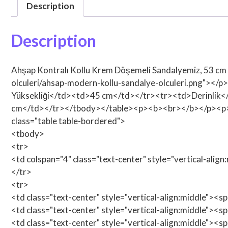
Description
Description
Ahşap Kontralı Kollu Krem Döşemeli Sandalyemiz, 53 cm ge
olculeri/ahsap-modern-kollu-sandalye-olculeri.png"><
Yüksekliği</td><td>45 cm</td></tr><tr><td>Derinlik
cm</td></tr></tbody></table><p><b><br></b></p><p>İsteğ
class="table table-bordered">
<tbody>
<tr>
<td colspan="4" class="text-center" style="vertical-alig
</tr>
<tr>
<td class="text-center" style="vertical-align:middle"><
<td class="text-center" style="vertical-align:middle"><
<td class="text-center" style="vertical-align:middle"><