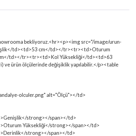
im. Showrooma bekliyoruz.<hr><p><img src="/image/urun-
enişlik</td><td>53 cm</td></tr><tr><td>Oturum
cm</td></tr><tr><td>Kol Yüksekliği</td><td>63
ürün ölçülerinde değişiklik yapılabilir.</p><table
sandalye-olculer.png" alt="Ölçü"></td>
ong>Genişlik</strong></span></td>
rong>Oturum Yüksekliği</strong></span></td>
ong>Derinlik</strong></span></td>