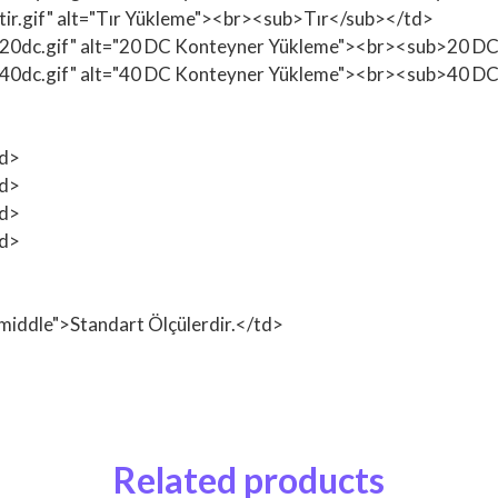
tir.gif" alt="Tır Yükleme"><br><sub>Tır</sub></td>
n/20dc.gif" alt="20 DC Konteyner Yükleme"><br><sub>20 D
n/40dc.gif" alt="40 DC Konteyner Yükleme"><br><sub>40 D
td>
td>
td>
td>
n:middle">Standart Ölçülerdir.</td>
Related products