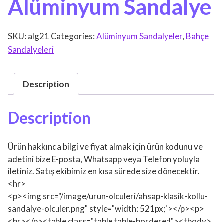
Alüminyum Sandalye
SKU:
alg21
Categories:
Alüminyum Sandalyeler
,
Bahçe
Sandalyeleri
Description
Description
Ürün hakkında bilgi ve fiyat almak için ürün kodunu ve
adetini bize E-posta, Whatsapp veya Telefon yoluyla
iletiniz. Satış ekibimiz en kısa sürede size dönecektir.
<hr>
<p><img src="/image/urun-olculeri/ahsap-klasik-kollu-
sandalye-olculer.png" style="width: 521px;"></p><p>
<br></p><table class="table table-bordered"><tbody>