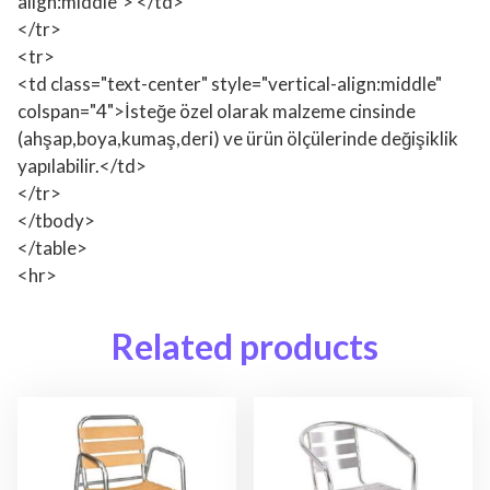
align:middle"> </td>
</tr>
<tr>
<td class="text-center" style="vertical-align:middle"
colspan="4">İsteğe özel olarak malzeme cinsinde
(ahşap,boya,kumaş,deri) ve ürün ölçülerinde değişiklik
yapılabilir.</td>
</tr>
</tbody>
</table>
<hr>
Related products