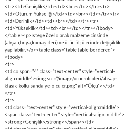
<tr><td>Genişlik</td><td><br></td></tr><tr>
<td>Oturum Yükseliği</td><td><br></td></tr><tr>
<td>Derinlik</td><td><br></td></tr><tr>
<td>Yükseklik</td><td><br></td></tr></tbody>
</table><p>İsteğe özel olarak malzeme cinsinde
(ahşap,boya,kumaş,deri) ve ürün ölçülerinde değişiklik
yapılabilir.</p><table class="table table-bordered">
<tbody>
<tr>
<td colspan="4" class="text-center" style="vertical-
align:middle"><img src="/image/urun-olculeri/ahsap-
klasik-kollu-sandalye-olculer.png" alt="Ölçü"></td>
</tr>
<tr>
<td class="text-center" style="vertical-align:middle">
<span class="text-center" style="vertical-align:middle">
<strong>Genişlik</strong></span></td>
<td class="text-center" style="vertical-align:middle">