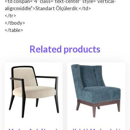
<td colspan="4" class="text-center" style="vertical-
align:middle">Standart Ölçülerdir.</td>
</tr>
</tbody>
</table>
Related products