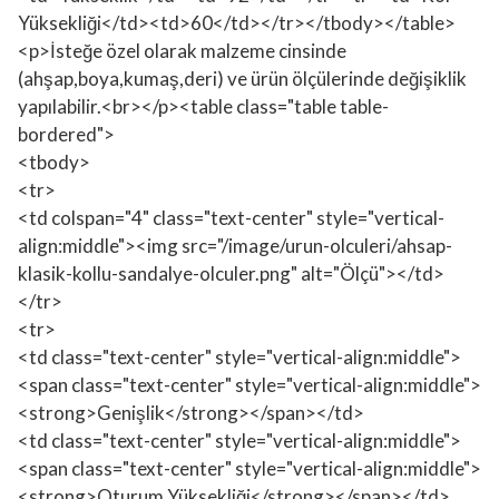
Yüksekliği</td><td>60</td></tr></tbody></table>
<p>İsteğe özel olarak malzeme cinsinde
(ahşap,boya,kumaş,deri) ve ürün ölçülerinde değişiklik
yapılabilir.<br></p><table class="table table-
bordered">
<tbody>
<tr>
<td colspan="4" class="text-center" style="vertical-
align:middle"><img src="/image/urun-olculeri/ahsap-
klasik-kollu-sandalye-olculer.png" alt="Ölçü"></td>
</tr>
<tr>
<td class="text-center" style="vertical-align:middle">
<span class="text-center" style="vertical-align:middle">
<strong>Genişlik</strong></span></td>
<td class="text-center" style="vertical-align:middle">
<span class="text-center" style="vertical-align:middle">
<strong>Oturum Yüksekliği</strong></span></td>