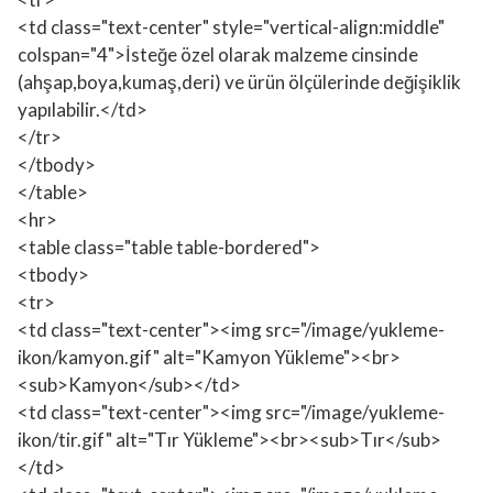
<td class="text-center" style="vertical-align:middle"
colspan="4">İsteğe özel olarak malzeme cinsinde
(ahşap,boya,kumaş,deri) ve ürün ölçülerinde değişiklik
yapılabilir.</td>
</tr>
</tbody>
</table>
<hr>
<table class="table table-bordered">
<tbody>
<tr>
<td class="text-center"><img src="/image/yukleme-
ikon/kamyon.gif" alt="Kamyon Yükleme"><br>
<sub>Kamyon</sub></td>
<td class="text-center"><img src="/image/yukleme-
ikon/tir.gif" alt="Tır Yükleme"><br><sub>Tır</sub>
</td>