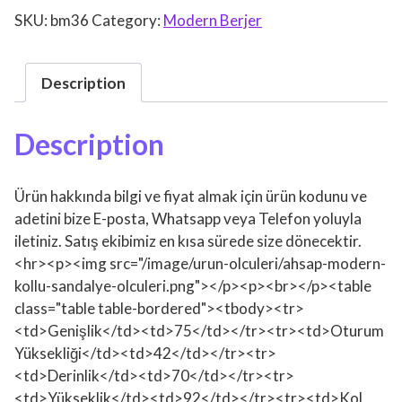
SKU:
bm36
Category:
Modern Berjer
Description
Description
Ürün hakkında bilgi ve fiyat almak için ürün kodunu ve
adetini bize E-posta, Whatsapp veya Telefon yoluyla
iletiniz. Satış ekibimiz en kısa sürede size dönecektir.
<hr><p><img src="/image/urun-olculeri/ahsap-modern-
kollu-sandalye-olculeri.png"></p><p><br></p><table
class="table table-bordered"><tbody><tr>
<td>Genişlik</td><td>75</td></tr><tr><td>Oturum
Yüksekliği</td><td>42</td></tr><tr>
<td>Derinlik</td><td>70</td></tr><tr>
<td>Yükseklik</td><td>92</td></tr><tr><td>Kol