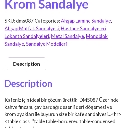
Krom Sandalye
SKU:
dms087
Categories:
Ahşap Lamine Sandalye
,
Ahşap Mutfak Sandalyesi
,
Hastane Sandalyeleri
,
Lokanta Sandalyeleri
,
Metal Sandalye
,
Monoblok
Sandalye
,
Sandalye Modelleri
Description
Description
Kafeniz için ideal bir çözüm ürettik: DMS087 Üzerinde
kahve fincanı, çay bardağı desenli deri döşemesi ve
krom ayakları ile buyurun size bir kafe sandalyesi…<hr>
<table class="table table-bordered table-condensed