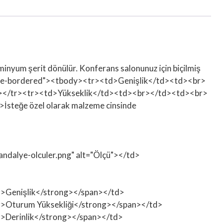
minyum şerit dönülür. Konferans salonunuz için biçilmiş
able-bordered"><tbody><tr><td>Genişlik</td><td><br>
></tr><tr><td>Yükseklik</td><td><br></td><td><br>
teğe özel olarak malzeme cinsinde
sandalye-olculer.png" alt="Ölçü"></td>
ong>Genişlik</strong></span></td>
rong>Oturum Yüksekliği</strong></span></td>
ong>Derinlik</strong></span></td>