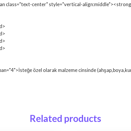
span class="text-center" style="vertical-align:middle"><st
td>
td>
td>
td>
span="4">İsteğe özel olarak malzeme cinsinde (ahşap,boya,kuma
Related products