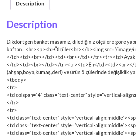
Description
Description
Dikdörtgen banket masamız, dilediğiniz ölçülere göre yapı
kaftan…<hr><p><b>Ölçüler<br></b><img src="/image/uru
</td><td><br></td><td><br></td></tr><tr><td>Ayak 
</td><td><br></td></tr><tr><td>En</td><td><br></td
(ahşap,boya,kumaş,deri) ve ürün ölçülerinde değişiklik ya
<tbody>
<tr>
<td colspan="4" class="text-center" style="vertical-alig
</tr>
<tr>
<td class="text-center" style="vertical-align:middle"><
<td class="text-center" style="vertical-align:middle"><
<td class="text-center" style="vertical-align:middle"><