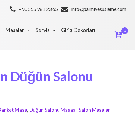
+90 555 981 23 65
info@palmiyesusleme.com
Masalar
Servis
Giriş Dekorları
0
en Düğün Salonu
Banket Masa
,
Düğün Salonu Masası
,
Salon Masaları