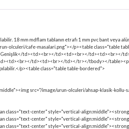
labilir. 18 mm mdflam tablanın etrafı 1 mm pvc bant veya alü
n-olculeri/cafe-masalari.png"></p><table class="table t
Genişlik</td><td><br></td><td><br></td><td><br></td
><td><br></td><td><br></td></tr></tbody></table><p>İs
pılabilir.</p><table class="table table-bordered">
n:middle"><img src="/image/urun-olculeri/ahsap-klasik-kollu-
span class="text-center" style="vertical-align:middle"><str
span class="text-center" style="vertical-align:middle"><st
span class="text-center" style="vertical-align:middle"><str