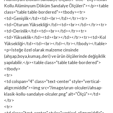
Kollu Alüminyum Döküm Sandalye Ölçüleri"></p><table
class="table table-bordered"><tbody><tr>
<td>Genişlik</td><td><br></td></tr><tr>
<td>Oturum Yüksekliği</td><td><br></td></tr><tr>
<td>Derinlik</td><td><br></td></tr><tr>
<td>Yükseklik</td><td><br></td></tr><tr><td>Kol
Yüksekliği</td><td><br></td></tr></tbody></table>
<p>İsteğe özel olarak malzeme cinsinde
(ahşap,boya,kumaş,deri) ve ürün ölçülerinde değişiklik
yapılabilir.</p><table class="table table-bordered">
<tbody>
<tr>
<td colspan="4" class="text-center" style="vertical-
align:middle"><img src="/image/urun-olculeri/ahsap-
klasik-kollu-sandalye-olculer.png" alt="Ölçü"></td>
</tr>
<tr>
<td class="text-center" style="vertical-align:middle">