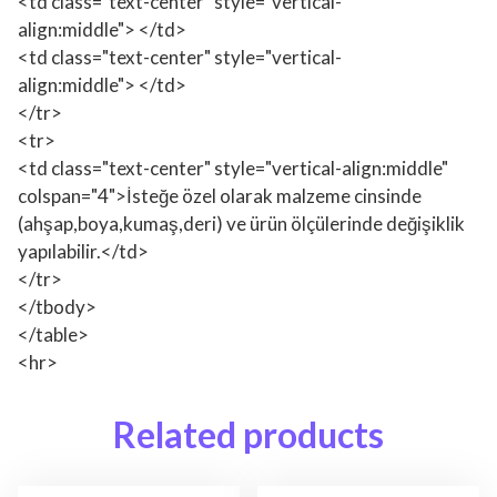
<td class="text-center" style="vertical-
align:middle"> </td>
<td class="text-center" style="vertical-
align:middle"> </td>
</tr>
<tr>
<td class="text-center" style="vertical-align:middle"
colspan="4">İsteğe özel olarak malzeme cinsinde
(ahşap,boya,kumaş,deri) ve ürün ölçülerinde değişiklik
yapılabilir.</td>
</tr>
</tbody>
</table>
<hr>
Related products