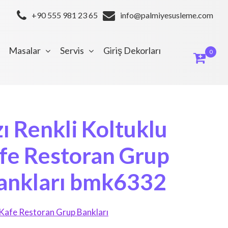
+90 555 981 23 65
info@palmiyesusleme.com
Masalar
Servis
Giriş Dekorları
0
ı Renkli Koltuklu
afe Restoran Grup
ankları bmk6332
Kafe Restoran Grup Bankları