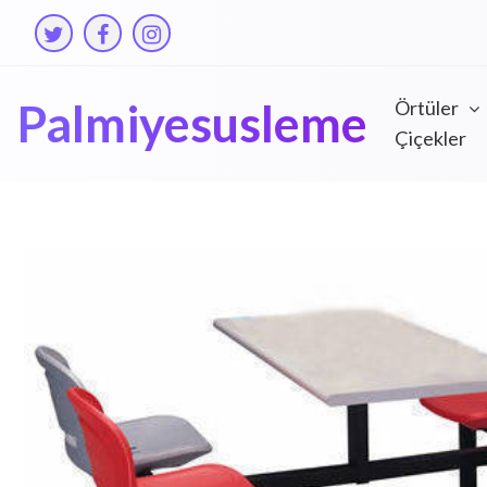
Skip
to
content
Palmiyesusleme
Örtüler
Çiçekler