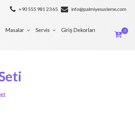
+90 555 981 23 65
info@palmiyesusleme.com
Masalar
Servis
Giriş Dekorları
0
Seti
Set