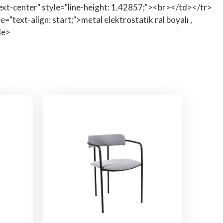
ext-center" style="line-height: 1.42857;"><br></td></tr>
"text-align: start;">metal elektrostatik ral boyalı ,
le>