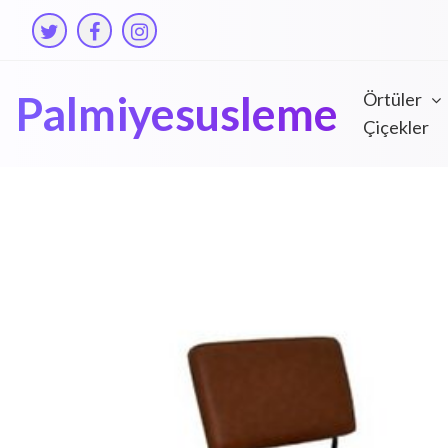
Skip
to
content
Palmiyesusleme
Örtüler
Çiçekler