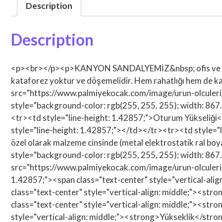
Description
Description
<p><br></p><p>KANYON SANDALYEMİZ&nbsp; ofis ve çalışma 
kataforez yoktur ve döşemelidir. Hem rahatlığı hem de
src="https://www.palmiyekocak.com/image/urun-olculeri/
style="background-color: rgb(255, 255, 255); width: 867
<tr><td style="line-height: 1.42857;">Oturum Yükseliği<
style="line-height: 1.42857;"></td></tr><tr><td style=
özel olarak malzeme cinsinde (metal elektrostatik ral boya
style="background-color: rgb(255, 255, 255); width: 867
src="https://www.palmiyekocak.com/image/urun-olculeri/a
1.42857;"><span class="text-center" style="vertical-ali
class="text-center" style="vertical-align: middle;"><st
class="text-center" style="vertical-align: middle;"><str
style="vertical-align: middle;"><strong>Yükseklik</stro