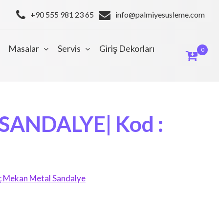
+90 555 981 23 65
info@palmiyesusleme.com
Masalar
Servis
Giriş Dekorları
0
ANDALYE| Kod :
ç Mekan Metal Sandalye