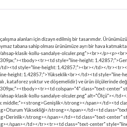
alanları için dizayn edilmiş bir tasarımdır. Ürünümüzün öze
 kaymaz tabana sahip olması ürünümüze ayrı bir hava katma
ahsap-klasik-kollu-sandalye-olculer.png"><br></p><p><br>
.309px;"><tbody><tr><td style="line-height: 1.42857;">Gen
/td><td style="line-height: 1.42857;"><br></td></tr><tr><
"line-height: 1.42857;">Yükseklik<br></td><td style="line
lı , kataforez yoktur ve döşemelidir) ve ürün ölçülerinde deği
.309px;"><tbody><tr><td colspan="4" class="text-center" st
hsap-klasik-kollu-sandalye-olculer.png" alt="Ölçü"></td></
gn: middle;"><strong>Genişlik</strong></span></td><td clas
rong>Oturum Yüksekliği</strong></span></td><td class="text
ong>Derinlik</strong></span></td><td class="text-center" st
ng></span></td></tr><tr><td class="text-center" style="li