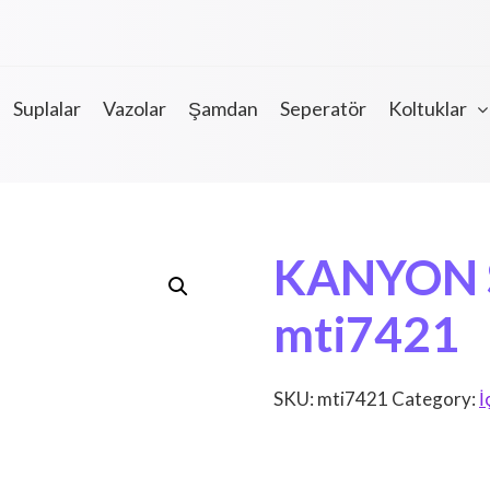
Suplalar
Vazolar
Şamdan
Seperatör
Koltuklar
KANYON S
mti7421
SKU:
mti7421
Category:
İ