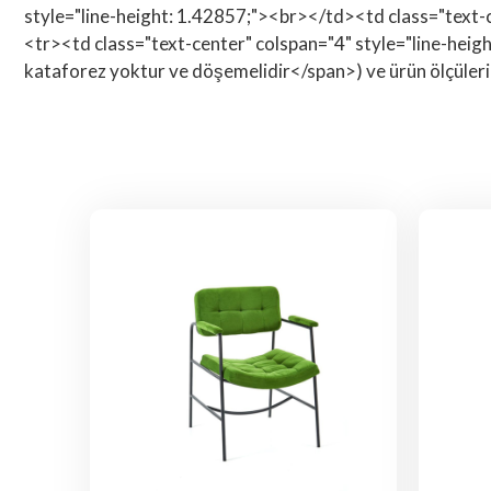
style="line-height: 1.42857;"><br></td><td class="text-
<tr><td class="text-center" colspan="4" style="line-height
kataforez yoktur ve döşemelidir</span>) ve ürün ölçüler