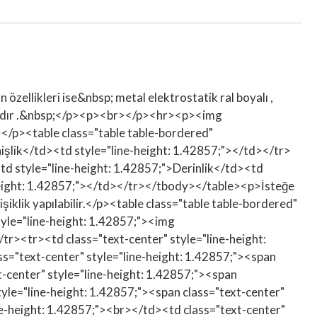
llikleri ise&nbsp; metal elektrostatik ral boyalı ,
ktadır .&nbsp;</p><p><br></p><hr><p><img
</p><table class="table table-bordered"
işlik</td><td style="line-height: 1.42857;"></td></tr>
td style="line-height: 1.42857;">Derinlik</td><td
-height: 1.42857;"></td></tr></tbody></table><p>İsteğe
şiklik yapılabilir.</p><table class="table table-bordered"
yle="line-height: 1.42857;"><img
tr><tr><td class="text-center" style="line-height:
s="text-center" style="line-height: 1.42857;"><span
-center" style="line-height: 1.42857;"><span
yle="line-height: 1.42857;"><span class="text-center"
ne-height: 1.42857;"><br></td><td class="text-center"