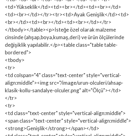
<td>Yükseklik</td><td><br></td><td><br></td>
<td><br></td></tr><tr><td>Ayak Genişlik</td><td>
<br></td><td><br></td><td><br></td></tr>
</tbody></table><p>İsteğe özel olarak malzeme
cinsinde (ahşap,boya,kumaş,deri) ve ürün ölçülerinde
değişiklik yapılabilir.</p><table class="table table-
bordered">
<tbody>
<tr>
<td colspan="4" class="text-center" style="vertical-
align:middle"><img src="/image/urun-olculeri/ahsap-
klasik-kollu-sandalye-olculer.png" alt="Ölçü"></td>
</tr>
<tr>
<td class="text-center" style="vertical-align:middle">
<span class="text-center" style="vertical-align:middle">
<strong>Genişlik</strong></span></td>
<td class="text-center" style="vertical-align:middle">