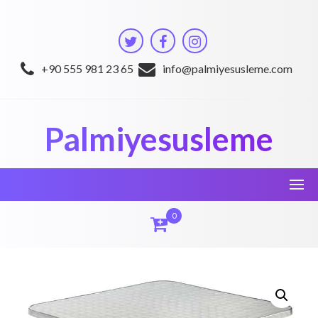
Skip
to
content
+90 555 981 23 65
info@palmiyesusleme.com
Palmiyesusleme
0