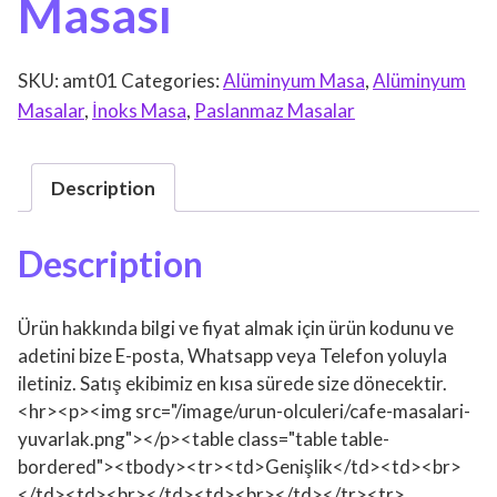
Masası
SKU:
amt01
Categories:
Alüminyum Masa
,
Alüminyum
Masalar
,
İnoks Masa
,
Paslanmaz Masalar
Description
Description
Ürün hakkında bilgi ve fiyat almak için ürün kodunu ve
adetini bize E-posta, Whatsapp veya Telefon yoluyla
iletiniz. Satış ekibimiz en kısa sürede size dönecektir.
<hr><p><img src="/image/urun-olculeri/cafe-masalari-
yuvarlak.png"></p><table class="table table-
bordered"><tbody><tr><td>Genişlik</td><td><br>
</td><td><br></td><td><br></td></tr><tr>