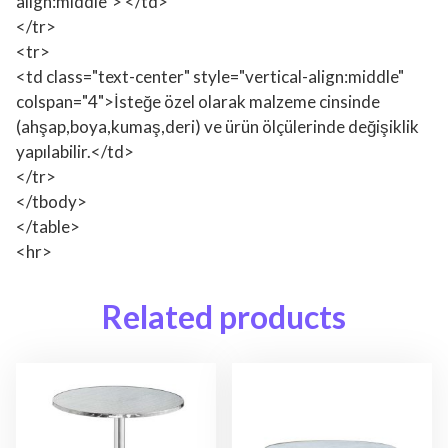
align:middle"> </td>
</tr>
<tr>
<td class="text-center" style="vertical-align:middle"
colspan="4">İsteğe özel olarak malzeme cinsinde
(ahşap,boya,kumaş,deri) ve ürün ölçülerinde değişiklik
yapılabilir.</td>
</tr>
</tbody>
</table>
<hr>
Related products