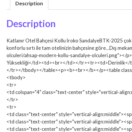
Description
Description
Katlanır Otel Bahçesi Kollu İroko SandalyeBTK-2025 çok şık 
konforlu sırtı ile tam otelinizin bahçesine göre…Dış mekan
olculeri/ahsap-modern-kollu-sandalye-olculeri.png"><
Yüksekliği</td><td><br></td></tr><tr><td>Derinlik<
</tr></tbody></table><p><b><br></b></p><table class=
<tbody>
<tr>
<td colspan="4" class="text-center" style="vertical-alig
</tr>
<tr>
<td class="text-center" style="vertical-align:middle"><
<td class="text-center" style="vertical-align:middle"><
<td class="text-center" style="vertical-align:middle"><