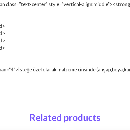
span class="text-center" style="vertical-align:middle"><st
td>
td>
td>
td>
span="4">İsteğe özel olarak malzeme cinsinde (ahşap,boya,kuma
Related products