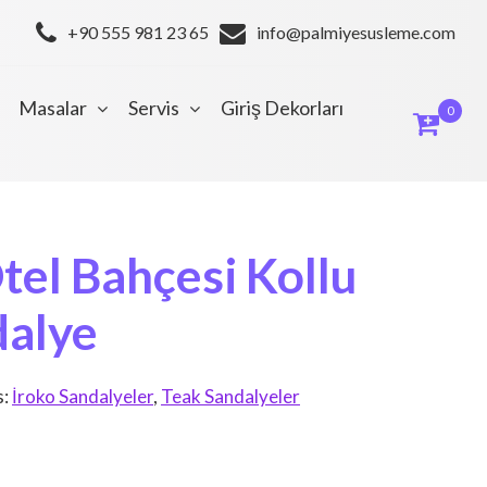
+90 555 981 23 65
info@palmiyesusleme.com
Masalar
Servis
Giriş Dekorları
0
tel Bahçesi Kollu
dalye
s:
İroko Sandalyeler
,
Teak Sandalyeler