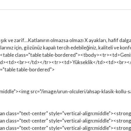
ve zarif…Katlanırın olmazsa olmazı X ayakları, hafif dalgalı z
larınız için, gözünüz kapalı tercih edebileğiniz, kaliteli ve 
/p><table class="table table-bordered"><tbody><tr><td>G
/td><td><br></td></tr><tr><td>Yükseklik</td><td><br></
"table table-bordered">
n:middle"><img src="/image/urun-olculeri/ahsap-klasik-kollu-
span class="text-center" style="vertical-align:middle"><str
span class="text-center" style="vertical-align:middle"><st
span class="text-center" style="vertical-align:middle"><str