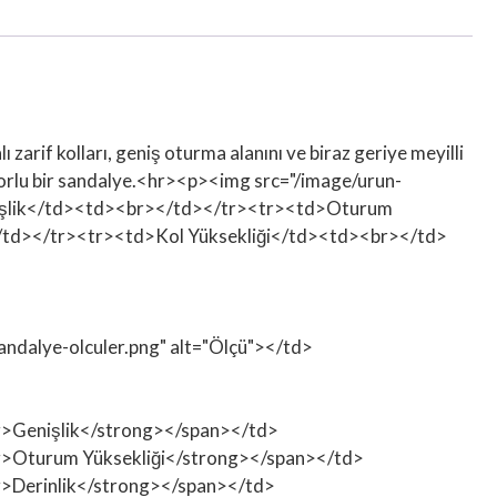
arif kolları, geniş oturma alanını ve biraz geriye meyilli
konforlu bir sandalye.<hr><p><img src="/image/urun-
enişlik</td><td><br></td></tr><tr><td>Oturum
td></tr><tr><td>Kol Yüksekliği</td><td><br></td>
sandalye-olculer.png" alt="Ölçü"></td>
ong>Genişlik</strong></span></td>
rong>Oturum Yüksekliği</strong></span></td>
ong>Derinlik</strong></span></td>