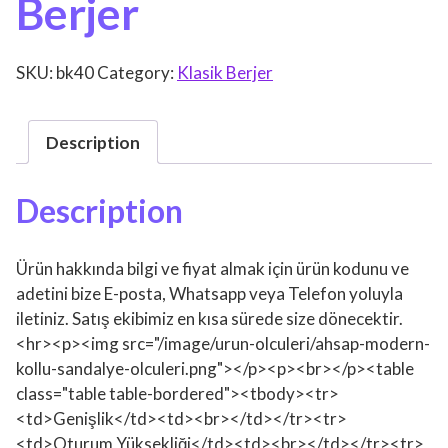
Berjer
SKU:
bk40
Category:
Klasik Berjer
Description
Description
Ürün hakkında bilgi ve fiyat almak için ürün kodunu ve
adetini bize E-posta, Whatsapp veya Telefon yoluyla
iletiniz. Satış ekibimiz en kısa sürede size dönecektir.
<hr><p><img src="/image/urun-olculeri/ahsap-modern-
kollu-sandalye-olculeri.png"></p><p><br></p><table
class="table table-bordered"><tbody><tr>
<td>Genişlik</td><td><br></td></tr><tr>
<td>Oturum Yüksekliği</td><td><br></td></tr><tr>