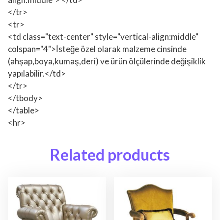
</tr>
<tr>
<td class="text-center" style="vertical-align:middle"
colspan="4">İsteğe özel olarak malzeme cinsinde
(ahşap,boya,kumaş,deri) ve ürün ölçülerinde değişiklik
yapılabilir.</td>
</tr>
</tbody>
</table>
<hr>
Related products