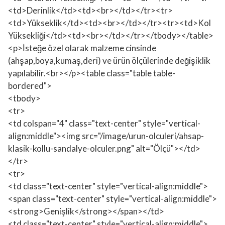
<td>Derinlik</td><td><br></td></tr><tr>
<td>Yükseklik</td><td><br></td></tr><tr><td>Kol
Yüksekliği</td><td><br></td></tr></tbody></table>
<p>İsteğe özel olarak malzeme cinsinde
(ahşap,boya,kumaş,deri) ve ürün ölçülerinde değişiklik
yapılabilir.<br></p><table class="table table-
bordered">
<tbody>
<tr>
<td colspan="4" class="text-center" style="vertical-
align:middle"><img src="/image/urun-olculeri/ahsap-
klasik-kollu-sandalye-olculer.png" alt="Ölçü"></td>
</tr>
<tr>
<td class="text-center" style="vertical-align:middle">
<span class="text-center" style="vertical-align:middle">
<strong>Genişlik</strong></span></td>
<td class="text-center" style="vertical-align:middle">