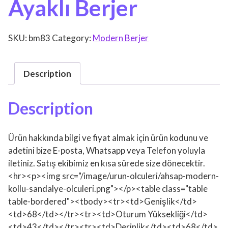
Ayaklı Berjer
SKU:
bm83
Category:
Modern Berjer
Description
Description
Ürün hakkında bilgi ve fiyat almak için ürün kodunu ve
adetini bize E-posta, Whatsapp veya Telefon yoluyla
iletiniz. Satış ekibimiz en kısa sürede size dönecektir.
<hr><p><img src="/image/urun-olculeri/ahsap-modern-
kollu-sandalye-olculeri.png"></p><table class="table
table-bordered"><tbody><tr><td>Genişlik</td>
<td>68</td></tr><tr><td>Oturum Yüksekliği</td>
<td>43</td></tr><tr><td>Derinlik</td><td>68</td>