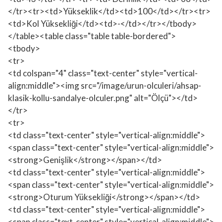
</tr><tr><td>Yükseklik</td><td>100</td></tr><tr>
<td>Kol Yüksekliği</td><td>-</td></tr></tbody>
</table><table class="table table-bordered">
<tbody>
<tr>
<td colspan="4" class="text-center" style="vertical-
align:middle"><img src="/image/urun-olculeri/ahsap-
klasik-kollu-sandalye-olculer.png" alt="Ölçü"></td>
</tr>
<tr>
<td class="text-center" style="vertical-align:middle">
<span class="text-center" style="vertical-align:middle">
<strong>Genişlik</strong></span></td>
<td class="text-center" style="vertical-align:middle">
<span class="text-center" style="vertical-align:middle">
<strong>Oturum Yüksekliği</strong></span></td>
<td class="text-center" style="vertical-align:middle">
<span class="text-center" style="vertical-align:middle">