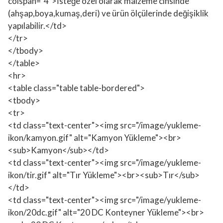
colspan="4">İsteğe özel olarak malzeme cinsinde
(ahşap,boya,kumaş,deri) ve ürün ölçülerinde değişiklik
yapılabilir.</td>
</tr>
</tbody>
</table>
<hr>
<table class="table table-bordered">
<tbody>
<tr>
<td class="text-center"><img src="/image/yukleme-
ikon/kamyon.gif" alt="Kamyon Yükleme"><br>
<sub>Kamyon</sub></td>
<td class="text-center"><img src="/image/yukleme-
ikon/tir.gif" alt="Tır Yükleme"><br><sub>Tır</sub>
</td>
<td class="text-center"><img src="/image/yukleme-
ikon/20dc.gif" alt="20 DC Konteyner Yükleme"><br>