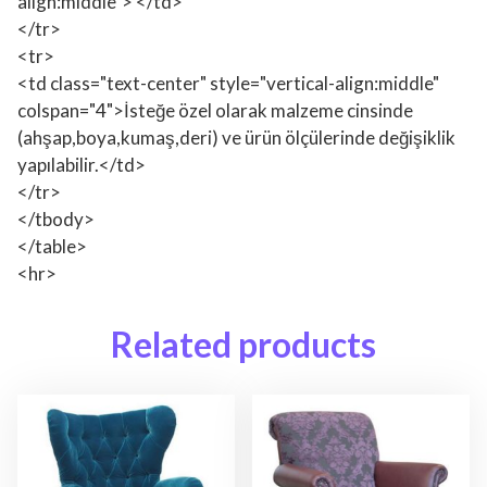
align:middle"> </td>
</tr>
<tr>
<td class="text-center" style="vertical-align:middle"
colspan="4">İsteğe özel olarak malzeme cinsinde
(ahşap,boya,kumaş,deri) ve ürün ölçülerinde değişiklik
yapılabilir.</td>
</tr>
</tbody>
</table>
<hr>
Related products