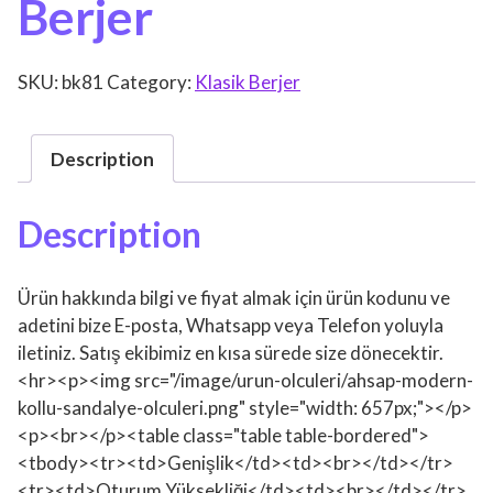
Berjer
SKU:
bk81
Category:
Klasik Berjer
Description
Description
Ürün hakkında bilgi ve fiyat almak için ürün kodunu ve
adetini bize E-posta, Whatsapp veya Telefon yoluyla
iletiniz. Satış ekibimiz en kısa sürede size dönecektir.
<hr><p><img src="/image/urun-olculeri/ahsap-modern-
kollu-sandalye-olculeri.png" style="width: 657px;"></p>
<p><br></p><table class="table table-bordered">
<tbody><tr><td>Genişlik</td><td><br></td></tr>
<tr><td>Oturum Yüksekliği</td><td><br></td></tr>