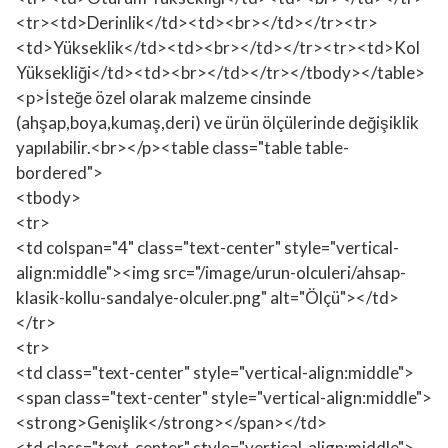
<tr><td>Derinlik</td><td><br></td></tr><tr>
<td>Yükseklik</td><td><br></td></tr><tr><td>Kol
Yüksekliği</td><td><br></td></tr></tbody></table>
<p>İsteğe özel olarak malzeme cinsinde
(ahşap,boya,kumaş,deri) ve ürün ölçülerinde değişiklik
yapılabilir.<br></p><table class="table table-
bordered">
<tbody>
<tr>
<td colspan="4" class="text-center" style="vertical-
align:middle"><img src="/image/urun-olculeri/ahsap-
klasik-kollu-sandalye-olculer.png" alt="Ölçü"></td>
</tr>
<tr>
<td class="text-center" style="vertical-align:middle">
<span class="text-center" style="vertical-align:middle">
<strong>Genişlik</strong></span></td>
<td class="text-center" style="vertical-align:middle">