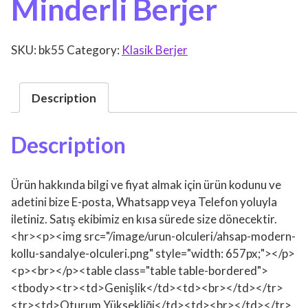
Minderli Berjer
SKU:
bk55
Category:
Klasik Berjer
Description
Description
Ürün hakkında bilgi ve fiyat almak için ürün kodunu ve
adetini bize E-posta, Whatsapp veya Telefon yoluyla
iletiniz. Satış ekibimiz en kısa sürede size dönecektir.
<hr><p><img src="/image/urun-olculeri/ahsap-modern-
kollu-sandalye-olculeri.png" style="width: 657px;"></p>
<p><br></p><table class="table table-bordered">
<tbody><tr><td>Genişlik</td><td><br></td></tr>
<tr><td>Oturum Yüksekliği</td><td><br></td></tr>