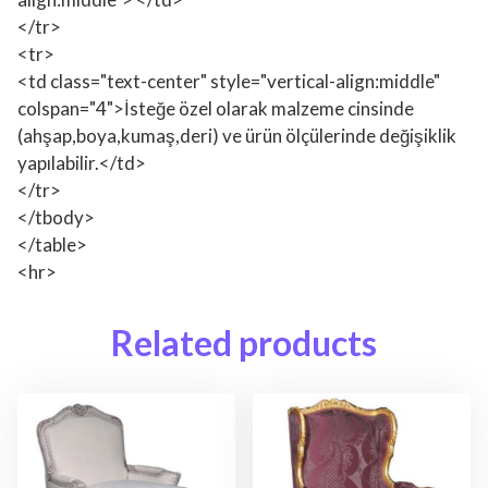
</tr>
<tr>
<td class="text-center" style="vertical-align:middle"
colspan="4">İsteğe özel olarak malzeme cinsinde
(ahşap,boya,kumaş,deri) ve ürün ölçülerinde değişiklik
yapılabilir.</td>
</tr>
</tbody>
</table>
<hr>
Related products