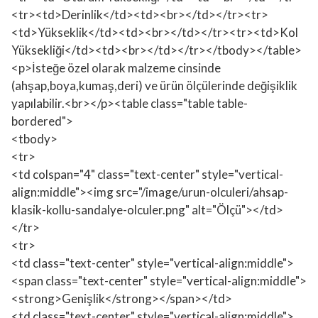
<tr><td>Derinlik</td><td><br></td></tr><tr>
<td>Yükseklik</td><td><br></td></tr><tr><td>Kol
Yüksekliği</td><td><br></td></tr></tbody></table>
<p>İsteğe özel olarak malzeme cinsinde
(ahşap,boya,kumaş,deri) ve ürün ölçülerinde değişiklik
yapılabilir.<br></p><table class="table table-
bordered">
<tbody>
<tr>
<td colspan="4" class="text-center" style="vertical-
align:middle"><img src="/image/urun-olculeri/ahsap-
klasik-kollu-sandalye-olculer.png" alt="Ölçü"></td>
</tr>
<tr>
<td class="text-center" style="vertical-align:middle">
<span class="text-center" style="vertical-align:middle">
<strong>Genişlik</strong></span></td>
<td class="text-center" style="vertical-align:middle">