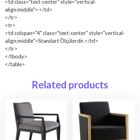
<td class="text-center" style="vertical-
align:middle"> </td>
</tr>
<tr>
<td colspan="4" class="text-center" style="vertical-
align:middle">Standart Ölçülerdir.</td>
</tr>
</tbody>
</table>
Related products