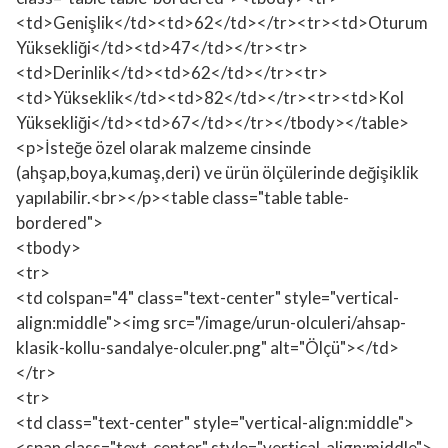
<td>Genişlik</td><td>62</td></tr><tr><td>Oturum
Yüksekliği</td><td>47</td></tr><tr>
<td>Derinlik</td><td>62</td></tr><tr>
<td>Yükseklik</td><td>82</td></tr><tr><td>Kol
Yüksekliği</td><td>67</td></tr></tbody></table>
<p>İsteğe özel olarak malzeme cinsinde
(ahşap,boya,kumaş,deri) ve ürün ölçülerinde değişiklik
yapılabilir.<br></p><table class="table table-
bordered">
<tbody>
<tr>
<td colspan="4" class="text-center" style="vertical-
align:middle"><img src="/image/urun-olculeri/ahsap-
klasik-kollu-sandalye-olculer.png" alt="Ölçü"></td>
</tr>
<tr>
<td class="text-center" style="vertical-align:middle">
<span class="text-center" style="vertical-align:middle">