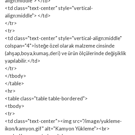
align:middle"> </td>
<td class="text-center" style="vertical-
align:middle"> </td>
</tr>
<tr>
<td class="text-center" style="vertical-align:middle"
colspan="4">İsteğe özel olarak malzeme cinsinde
(ahşap,boya,kumaş,deri) ve ürün ölçülerinde değişiklik
yapılabilir.</td>
</tr>
</tbody>
</table>
<hr>
<table class="table table-bordered">
<tbody>
<tr>
<td class="text-center"><img src="/image/yukleme-
ikon/kamyon.gif" alt="Kamyon Yükleme"><br>