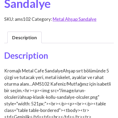
Sandalye
SKU:
ams102
Category:
Metal Ahşap Sandalye
Description
Description
Kromajlı Metal Cafe SandalyeAhşap sırt bölümünde 5
çizgi ve tutacak yeri, metal iskelet, ayaklar ve rahat
oturma alanı…AMS102 Kafeniz/Mutfağınız için isabetli
bir seçim.<hr><p><img src="/image/urun-
olculeri/ahsap-klasik-kollu-sandalye-olculer.png"
style="width: 521px;"><br></p><p><br></p><table
class="table table-bordered"><tbody><tr>
<td>Genişlik</td><td><br></td></tr><tr>