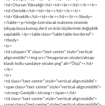
<td>Oturum Yükseliği</td><td><br></td></tr><tr>
<td>Derinlik</td><td><br></td></tr><tr>
<td>Yükseklik</td><td><br></td></tr></tbody>
</table><p>İsteğe özel olarak malzeme cinsinde
(ahşap,boya,kumaş,deri) ve ürün ölçülerinde değişiklik
yapılabilir.</p><table class="table table-bordered">
<tbody>
<tr>
<td colspan="4" class="text-center" style="vertical-
align:middle"><img src="/image/urun-olculeri/ahsap-
klasik-kollu-sandalye-olculer.png" alt="Ölçü"></td>
</tr>
<tr>
<td class="text-center" style="vertical-align:middle">
<span class="text-center" style="vertical-align:middle">
<strong>Genişlik</strong></span></td>
<td class="text-center" style="vertical-align:middle">
<span class="text-center" style="vertical-align:middle">