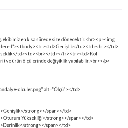
tış ekibimiz en kısa sürede size dönecektir.<hr><p><img
-bordered"><tbody><tr><td>Genişlik</td><td><br></td>
kseklik</td><td><br></td></tr><tr><td>Kol
e ürün ölçülerinde değişiklik yapılabilir.<br></p>
sandalye-olculer.png" alt="Ölçü"></td>
ong>Genişlik</strong></span></td>
rong>Oturum Yüksekliği</strong></span></td>
ong>Derinlik</strong></span></td>