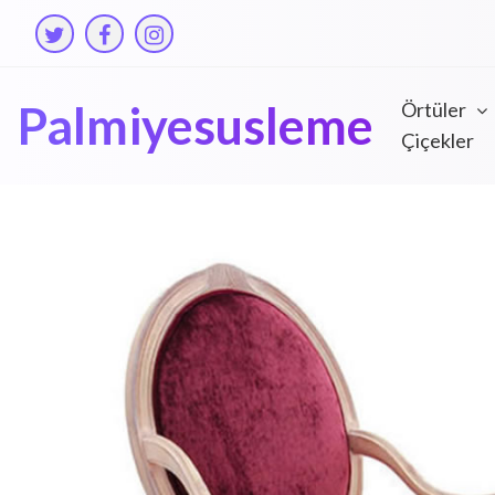
Skip
to
content
Palmiyesusleme
Örtüler
Çiçekler