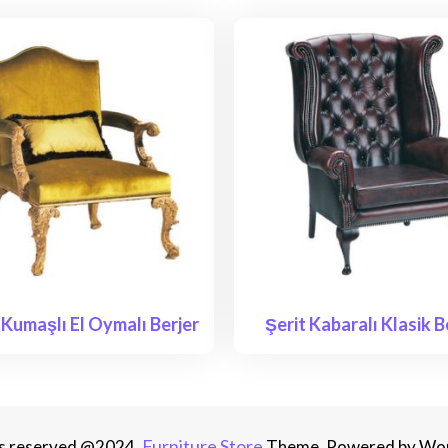
Kumaşlı El Oymalı Berjer
Şerit Kabaralı Klasik B
Furniture Store
hts reserved @2024.
Theme. Powered by Wo