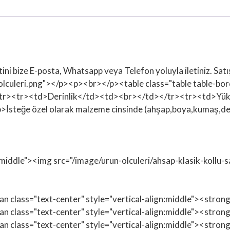
tini bize E-posta, Whatsapp veya Telefon yoluyla iletiniz. Sa
e-olculeri.png"></p><p><br></p><table class="table table
tr><tr><td>Derinlik</td><td><br></td></tr><tr><td>Yü
eğe özel olarak malzeme cinsinde (ahşap,boya,kumaş,deri) v
n:middle"><img src="/image/urun-olculeri/ahsap-klasik-kollu-
span class="text-center" style="vertical-align:middle"><str
span class="text-center" style="vertical-align:middle"><st
span class="text-center" style="vertical-align:middle"><str