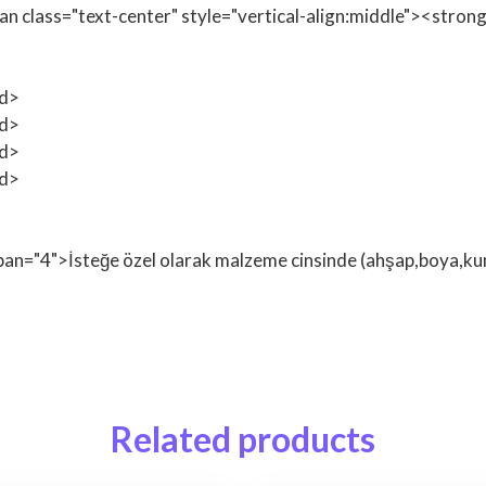
span class="text-center" style="vertical-align:middle"><st
td>
td>
td>
td>
span="4">İsteğe özel olarak malzeme cinsinde (ahşap,boya,kuma
Related products