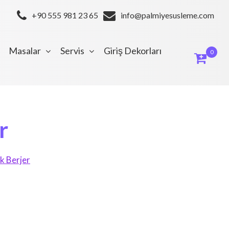
+90 555 981 23 65
info@palmiyesusleme.com
Masalar
Servis
Giriş Dekorları
0
r
k Berjer