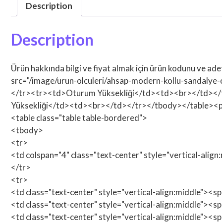
Description
Description
Ürün hakkında bilgi ve fiyat almak için ürün kodunu ve ade
src="/image/urun-olculeri/ahsap-modern-kollu-sandaly
</tr><tr><td>Oturum Yüksekliği</td><td><br></td></
Yüksekliği</td><td><br></td></tr></tbody></table><p>İst
<table class="table table-bordered">
<tbody>
<tr>
<td colspan="4" class="text-center" style="vertical-alig
</tr>
<tr>
<td class="text-center" style="vertical-align:middle"><
<td class="text-center" style="vertical-align:middle"><
<td class="text-center" style="vertical-align:middle"><