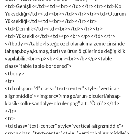
<td>Genişlik</td><td><br></td></tr><tr><td>Kol
Yüksekliği</td><td><br></td></tr><tr><td>Oturum
Yüksekliği</td><td><br></td></tr><tr>
<td>Derinlik</td><td><br></td></tr><tr>
<td>Yükseklik</td><td><p><br></p></td></tr>
</tbody></table>İsteğe özel olarak malzeme cinsinde
(ahşap,boya,kumaş,deri) ve ürün ölçülerinde değişiklik
yapılabilir.<br><p><b><br><br></b></p><table
class="table table-bordered">
<tbody>
<tr>
<td colspan="4" class="text-center" style="vertical-
align:middle"><img src="/image/urun-olculeri/ahsap-
klasik-kollu-sandalye-olculer.png" alt="Ölçü"></td>
</tr>
<tr>
<td class="text-center" style="vertical-align:middle">
<span class="text-center" style="vertical-align:middle">