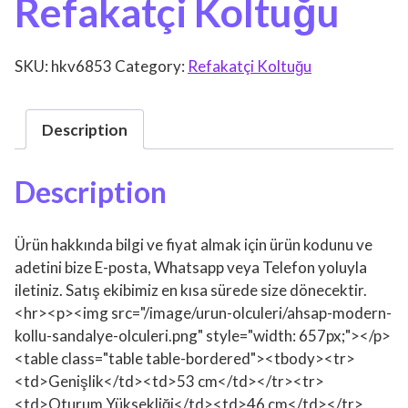
Refakatçi Koltuğu
SKU:
hkv6853
Category:
Refakatçi Koltuğu
Description
Description
Ürün hakkında bilgi ve fiyat almak için ürün kodunu ve
adetini bize E-posta, Whatsapp veya Telefon yoluyla
iletiniz. Satış ekibimiz en kısa sürede size dönecektir.
<hr><p><img src="/image/urun-olculeri/ahsap-modern-
kollu-sandalye-olculeri.png" style="width: 657px;"></p>
<table class="table table-bordered"><tbody><tr>
<td>Genişlik</td><td>53 cm</td></tr><tr>
<td>Oturum Yüksekliği</td><td>46 cm</td></tr>