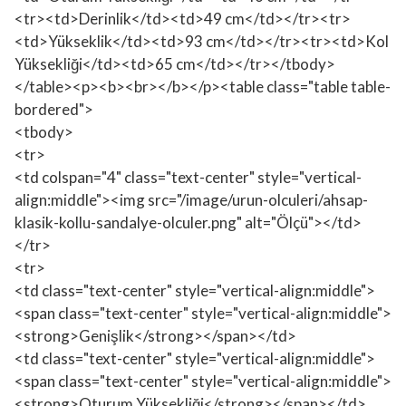
<tr><td>Derinlik</td><td>49 cm</td></tr><tr>
<td>Yükseklik</td><td>93 cm</td></tr><tr><td>Kol
Yüksekliği</td><td>65 cm</td></tr></tbody>
</table><p><b><br></b></p><table class="table table-
bordered">
<tbody>
<tr>
<td colspan="4" class="text-center" style="vertical-
align:middle"><img src="/image/urun-olculeri/ahsap-
klasik-kollu-sandalye-olculer.png" alt="Ölçü"></td>
</tr>
<tr>
<td class="text-center" style="vertical-align:middle">
<span class="text-center" style="vertical-align:middle">
<strong>Genişlik</strong></span></td>
<td class="text-center" style="vertical-align:middle">
<span class="text-center" style="vertical-align:middle">
<strong>Oturum Yüksekliği</strong></span></td>