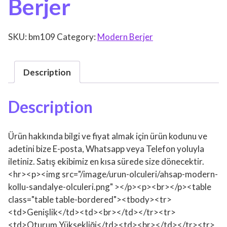
Berjer
SKU:
bm109
Category:
Modern Berjer
Description
Description
Ürün hakkında bilgi ve fiyat almak için ürün kodunu ve
adetini bize E-posta, Whatsapp veya Telefon yoluyla
iletiniz. Satış ekibimiz en kısa sürede size dönecektir.
<hr><p><img src="/image/urun-olculeri/ahsap-modern-
kollu-sandalye-olculeri.png" ></p><p><br></p><table
class="table table-bordered"><tbody><tr>
<td>Genişlik</td><td><br></td></tr><tr>
<td>Oturum Yüksekliği</td><td><br></td></tr><tr>