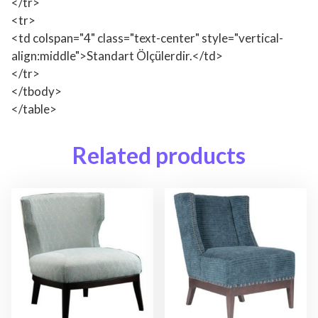
</tr>
<tr>
<td colspan="4" class="text-center" style="vertical-
align:middle">Standart Ölçülerdir.</td>
</tr>
</tbody>
</table>
Related products