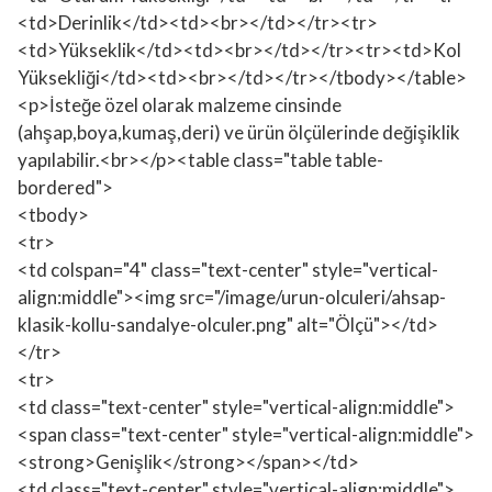
<td>Derinlik</td><td><br></td></tr><tr>
<td>Yükseklik</td><td><br></td></tr><tr><td>Kol
Yüksekliği</td><td><br></td></tr></tbody></table>
<p>İsteğe özel olarak malzeme cinsinde
(ahşap,boya,kumaş,deri) ve ürün ölçülerinde değişiklik
yapılabilir.<br></p><table class="table table-
bordered">
<tbody>
<tr>
<td colspan="4" class="text-center" style="vertical-
align:middle"><img src="/image/urun-olculeri/ahsap-
klasik-kollu-sandalye-olculer.png" alt="Ölçü"></td>
</tr>
<tr>
<td class="text-center" style="vertical-align:middle">
<span class="text-center" style="vertical-align:middle">
<strong>Genişlik</strong></span></td>
<td class="text-center" style="vertical-align:middle">