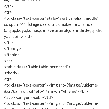
</tr>
<tr>
<td class="text-center" style="vertical-align:middle"
colspan="4">İsteğe özel olarak malzeme cinsinde
(ahşap,boya,kumaş,deri) ve ürün ölçülerinde değişiklik
yapılabilir.</td>
</tr>
</tbody>
</table>
<hr>
<table class="table table-bordered">
<tbody>
<tr>
<td class="text-center"><img src="/image/yukleme-
ikon/kamyon.gif" alt="Kamyon Yükleme"><br>
<sub>Kamyon</sub></td>
<td class="text-center"><img src="/image/yukleme-