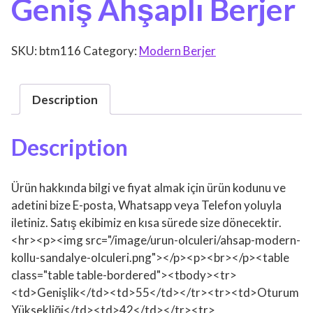
Geniş Ahşaplı Berjer
SKU:
btm116
Category:
Modern Berjer
Description
Description
Ürün hakkında bilgi ve fiyat almak için ürün kodunu ve
adetini bize E-posta, Whatsapp veya Telefon yoluyla
iletiniz. Satış ekibimiz en kısa sürede size dönecektir.
<hr><p><img src="/image/urun-olculeri/ahsap-modern-
kollu-sandalye-olculeri.png"></p><p><br></p><table
class="table table-bordered"><tbody><tr>
<td>Genişlik</td><td>55</td></tr><tr><td>Oturum
Yüksekliği</td><td>42</td></tr><tr>