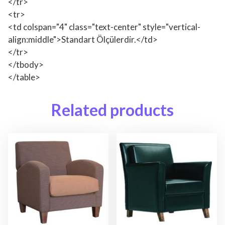
</tr>
<tr>
<td colspan="4" class="text-center" style="vertical-
align:middle">Standart Ölçülerdir.</td>
</tr>
</tbody>
</table>
Related products