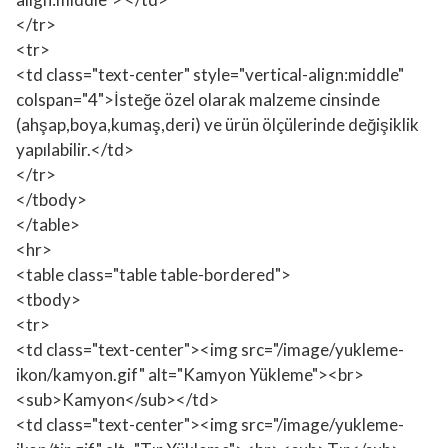
</tr>
<tr>
<td class="text-center" style="vertical-align:middle"
colspan="4">İsteğe özel olarak malzeme cinsinde
(ahşap,boya,kumaş,deri) ve ürün ölçülerinde değişiklik
yapılabilir.</td>
</tr>
</tbody>
</table>
<hr>
<table class="table table-bordered">
<tbody>
<tr>
<td class="text-center"><img src="/image/yukleme-
ikon/kamyon.gif" alt="Kamyon Yükleme"><br>
<sub>Kamyon</sub></td>
<td class="text-center"><img src="/image/yukleme-