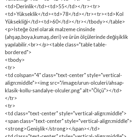
<td>Derinlik</td><td>55</td></tr><tr>
<td>Yükseklik</td><td>78</td></tr><tr><td>Kol
Yüksekliği</td><td>60</td></tr></tbody></table>
<p>İsteğe özel olarak malzeme cinsinde
(ahşap,boya,kumaş,deri) ve ürün ölçülerinde değişiklik
yapılabilir.<br></p><table class="table table-
bordered">
<tbody>
<tr>
<td colspan="4" class="text-center" style="vertical-
align:middle"><img src="/image/urun-olculeri/ahsap-
klasik-kollu-sandalye-olculer.png" alt="Ölçü"></td>
</tr>
<tr>
<td class="text-center" style="vertical-align:middle">
<span class="text-center" style="vertical-align:middle">
<strong>Genişlik</strong></span></td>
<td class="text-center" style="vertical-align:middle">