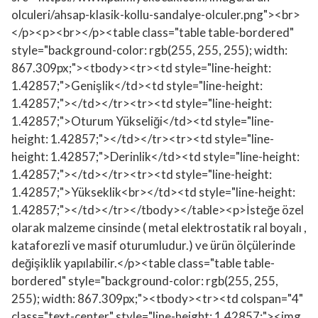
olculeri/ahsap-klasik-kollu-sandalye-olculer.png"><br>
</p><p><br></p><table class="table table-bordered"
style="background-color: rgb(255, 255, 255); width:
867.309px;"><tbody><tr><td style="line-height:
1.42857;">Genişlik</td><td style="line-height:
1.42857;"></td></tr><tr><td style="line-height:
1.42857;">Oturum Yükseliği</td><td style="line-
height: 1.42857;"></td></tr><tr><td style="line-
height: 1.42857;">Derinlik</td><td style="line-height:
1.42857;"></td></tr><tr><td style="line-height:
1.42857;">Yükseklik<br></td><td style="line-height:
1.42857;"></td></tr></tbody></table><p>İsteğe özel
olarak malzeme cinsinde ( metal elektrostatik ral boyalı ,
kataforezli ve masif oturumludur.) ve ürün ölçülerinde
değişiklik yapılabilir.</p><table class="table table-
bordered" style="background-color: rgb(255, 255,
255); width: 867.309px;"><tbody><tr><td colspan="4"
class="text-center" style="line-height: 1.42857;"><img