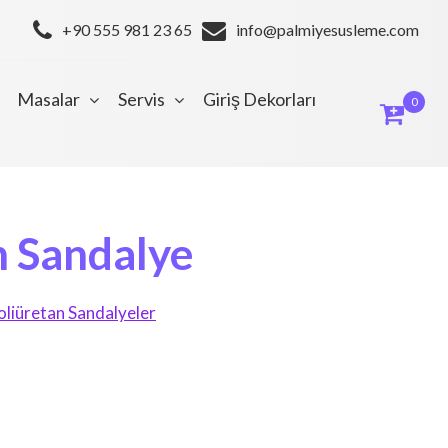
+90 555 981 23 65
info@palmiyesusleme.com
Masalar
Servis
Giriş Dekorları
0
n Sandalye
oliüretan Sandalyeler