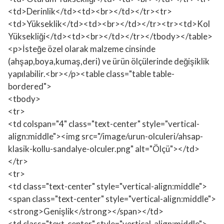
<td>Derinlik</td><td><br></td></tr><tr>
<td>Yükseklik</td><td><br></td></tr><tr><td>Kol
Yüksekliği</td><td><br></td></tr></tbody></table>
<p>İsteğe özel olarak malzeme cinsinde
(ahşap,boya,kumaş,deri) ve ürün ölçülerinde değişiklik
yapılabilir.<br></p><table class="table table-
bordered">
<tbody>
<tr>
<td colspan="4" class="text-center" style="vertical-
align:middle"><img src="/image/urun-olculeri/ahsap-
klasik-kollu-sandalye-olculer.png" alt="Ölçü"></td>
</tr>
<tr>
<td class="text-center" style="vertical-align:middle">
<span class="text-center" style="vertical-align:middle">
<strong>Genişlik</strong></span></td>
<td class="text-center" style="vertical-align:middle">