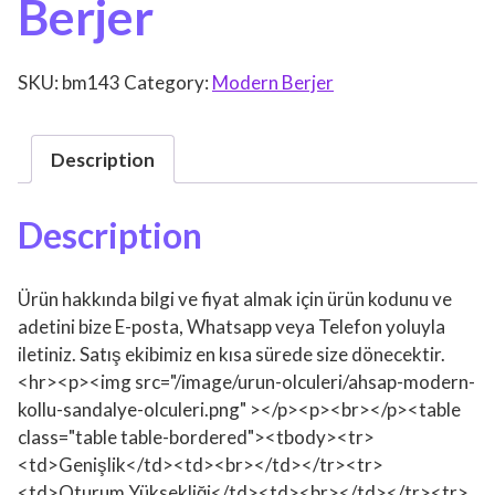
Berjer
SKU:
bm143
Category:
Modern Berjer
Description
Description
Ürün hakkında bilgi ve fiyat almak için ürün kodunu ve
adetini bize E-posta, Whatsapp veya Telefon yoluyla
iletiniz. Satış ekibimiz en kısa sürede size dönecektir.
<hr><p><img src="/image/urun-olculeri/ahsap-modern-
kollu-sandalye-olculeri.png" ></p><p><br></p><table
class="table table-bordered"><tbody><tr>
<td>Genişlik</td><td><br></td></tr><tr>
<td>Oturum Yüksekliği</td><td><br></td></tr><tr>