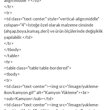
align:middle"> </td>
</tr>
<tr>
<td class="text-center" style="vertical-align:middle"
colspan="4">İsteğe özel olarak malzeme cinsinde
(ahşap,boya,kumaş,deri) ve ürün ölçülerinde değişiklik
yapılabilir.</td>
</tr>
</tbody>
</table>
<hr>
<table class="table table-bordered">
<tbody>
<tr>
<td class="text-center"><img src="/image/yukleme-
ikon/kamyon.gif" alt="Kamyon Yükleme"><br>
<sub>Kamyon</sub></td>
<td class="text-center"><img src="/image/yukleme-