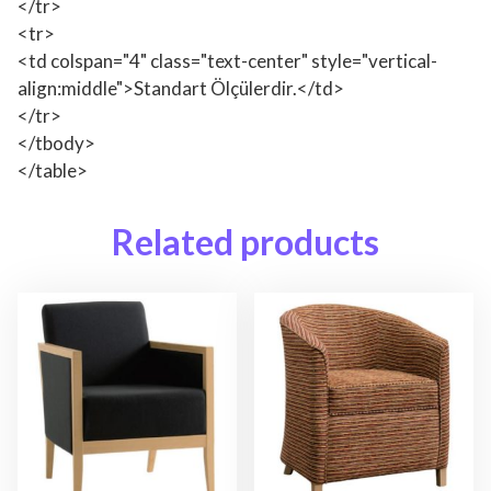
</tr>
<tr>
<td colspan="4" class="text-center" style="vertical-
align:middle">Standart Ölçülerdir.</td>
</tr>
</tbody>
</table>
Related products