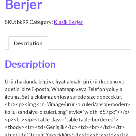
Berjer
SKU:
bk99
Category:
Klasik Berjer
Description
Description
Ürün hakkında bilgi ve fiyat almak için ürün kodunu ve
adetini bize E-posta, Whatsapp veya Telefon yoluyla
iletiniz. Satış ekibimiz en kısa sürede size dönecektir.
<hr><p><img src="/image/urun-olculeri/ahsap-modern-
kollu-sandalye-olculeri.png" style="width: 657px;"></p>
<p><br></p><table class="table table-bordered">
<tbody><tr><td>Genişlik</td><td><br></td></tr>
<tr><td>Oturum Yüksekliği</td><td><br></td></tr>