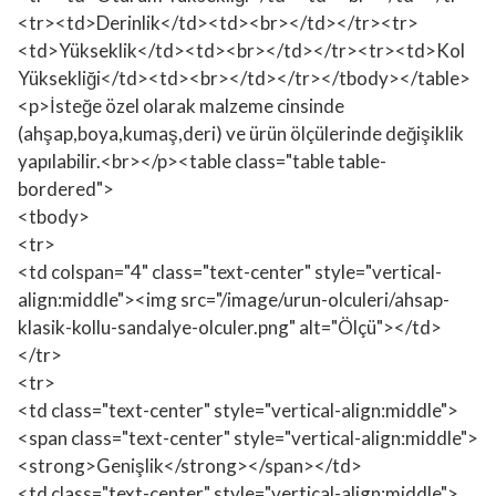
<tr><td>Derinlik</td><td><br></td></tr><tr>
<td>Yükseklik</td><td><br></td></tr><tr><td>Kol
Yüksekliği</td><td><br></td></tr></tbody></table>
<p>İsteğe özel olarak malzeme cinsinde
(ahşap,boya,kumaş,deri) ve ürün ölçülerinde değişiklik
yapılabilir.<br></p><table class="table table-
bordered">
<tbody>
<tr>
<td colspan="4" class="text-center" style="vertical-
align:middle"><img src="/image/urun-olculeri/ahsap-
klasik-kollu-sandalye-olculer.png" alt="Ölçü"></td>
</tr>
<tr>
<td class="text-center" style="vertical-align:middle">
<span class="text-center" style="vertical-align:middle">
<strong>Genişlik</strong></span></td>
<td class="text-center" style="vertical-align:middle">