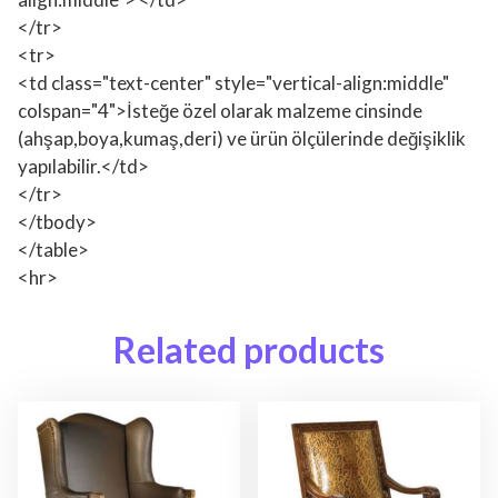
</tr>
<tr>
<td class="text-center" style="vertical-align:middle"
colspan="4">İsteğe özel olarak malzeme cinsinde
(ahşap,boya,kumaş,deri) ve ürün ölçülerinde değişiklik
yapılabilir.</td>
</tr>
</tbody>
</table>
<hr>
Related products