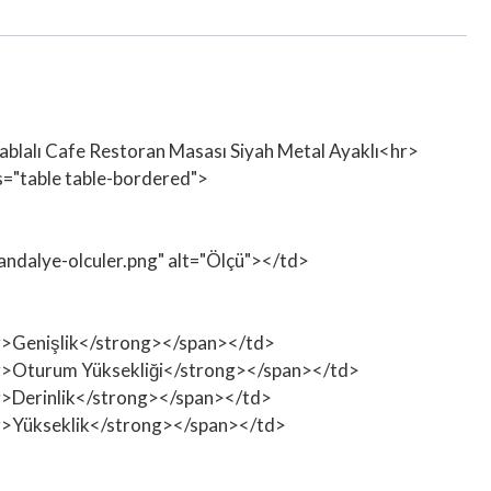
 Tablalı Cafe Restoran Masası Siyah Metal Ayaklı<hr>
ss="table table-bordered">
sandalye-olculer.png" alt="Ölçü"></td>
ong>Genişlik</strong></span></td>
rong>Oturum Yüksekliği</strong></span></td>
ong>Derinlik</strong></span></td>
rong>Yükseklik</strong></span></td>