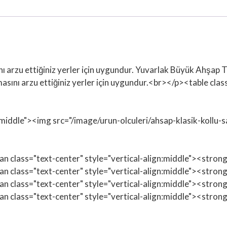
nı arzu ettiğiniz yerler için uygundur. Yuvarlak Büyük Ahşap
asını arzu ettiğiniz yerler için uygundur.<br></p><table cla
n:middle"><img src="/image/urun-olculeri/ahsap-klasik-kollu-
span class="text-center" style="vertical-align:middle"><str
span class="text-center" style="vertical-align:middle"><st
span class="text-center" style="vertical-align:middle"><str
span class="text-center" style="vertical-align:middle"><st