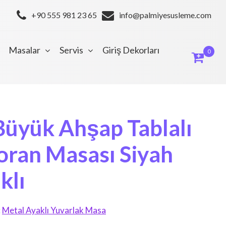
+90 555 981 23 65
info@palmiyesusleme.com
Masalar
Servis
Giriş Dekorları
0
Büyük Ahşap Tablalı
oran Masası Siyah
klı
:
Metal Ayaklı Yuvarlak Masa