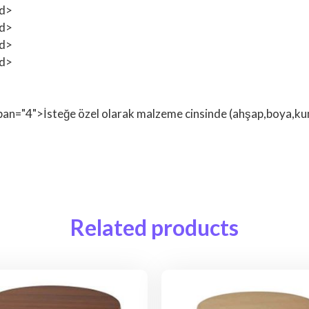
td>
td>
td>
td>
span="4">İsteğe özel olarak malzeme cinsinde (ahşap,boya,kuma
Related products