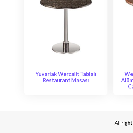
Yuvarlak Werzalit Tablalı
Wer
Restaurant Masası
Alüm
C
All rig