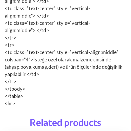
align:middle"> </td>
<td class="text-center" style="vertical-
align:middle"> </td>
<td class="text-center" style="vertical-
align:middle"> </td>
</tr>
<tr>
<td class="text-center" style="vertical-align:middle"
colspan="4">İsteğe özel olarak malzeme cinsinde
(ahşap,boya,kumaş,deri) ve ürün ölçülerinde değişiklik
yapılabilir.</td>
</tr>
</tbody>
</table>
<hr>
Related products