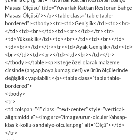
Masası Ölçüsü" title="Yuvarlak Rattan Restoran Bahçe
Masası Ölçüsü"></p><table class="table table-
bordered"><tbody><tr><td>Genişlik</td><td><br>
</td><td><br></td><td><br></td></tr><tr>
<td>Yükseklik</td><td><br></td><td><br></td>
<td><br></td></tr><tr><td>Ayak Genişlik</td><td>
<br></td><td><br></td><td><br></td></tr>
</tbody></table><p>İsteğe özel olarak malzeme
cinsinde (ahşap,boya,kumaş,deri) ve ürün ölçülerinde
değişiklik yapılabilir.</p><table class="table table-
bordered">
<tbody>
<tr>
<td colspan="4" class="text-center" style="vertical-
align:middle"><img src="/image/urun-olculeri/ahsap-
klasik-kollu-sandalye-olculer.png" alt="Ölçü"></td>
</tr>