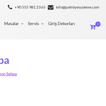
+90 555 981 23 65
info@palmiyesusleme.com
Masalar
Servis
Giriş Dekorları
0
pa
gon Sehpa