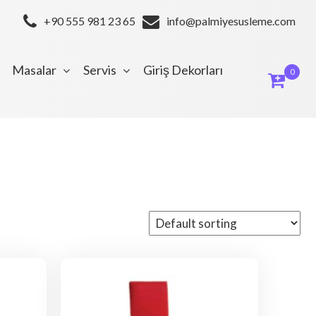
+90 555 981 23 65
info@palmiyesusleme.com
Masalar
Servis
Giriş Dekorları
0