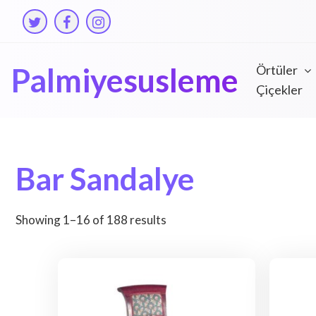
Skip
to
content
Palmiyesusleme
Örtüler
Çiçekler
Bar Sandalye
Showing 1–16 of 188 results