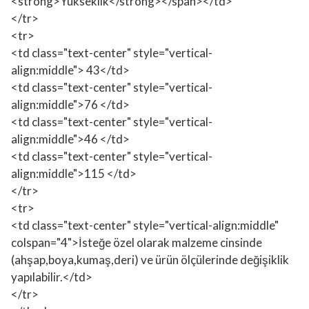
<strong>Yükseklik</strong></span></td>
</tr>
<tr>
<td class="text-center" style="vertical-
align:middle"> 43</td>
<td class="text-center" style="vertical-
align:middle">76 </td>
<td class="text-center" style="vertical-
align:middle">46 </td>
<td class="text-center" style="vertical-
align:middle">115 </td>
</tr>
<tr>
<td class="text-center" style="vertical-align:middle"
colspan="4">İsteğe özel olarak malzeme cinsinde
(ahşap,boya,kumaş,deri) ve ürün ölçülerinde değişiklik
yapılabilir.</td>
</tr>