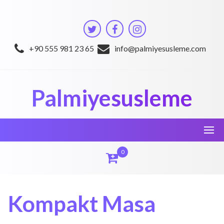
Skip
to
content
+90 555 981 23 65
info@palmiyesusleme.com
Palmiyesusleme
0
Kompakt Masa