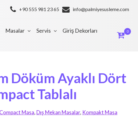
+90 555 981 23 65
info@palmiyesusleme.com
Masalar
Servis
Giriş Dekorları
0
m Döküm Ayaklı Dört
mpact Tablalı
Compact Masa
,
Dış Mekan Masalar
,
Kompakt Masa