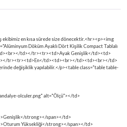
tış ekibimiz en kısa sürede size dönecektir.<hr><p><img
le="Alüminyum Döküm Ayaklı Dört Kişilik Compact Tablalı
td><br></td></tr><tr><td>Ayak Genişlik</td><td>
d></tr><tr><td>En</td><td><br></td><td><br></td>
e değişiklik yapılabilir.</p><table class="table table-
sandalye-olculer.png" alt="Ölçü"></td>
ong>Genişlik</strong></span></td>
rong>Oturum Yüksekliği</strong></span></td>