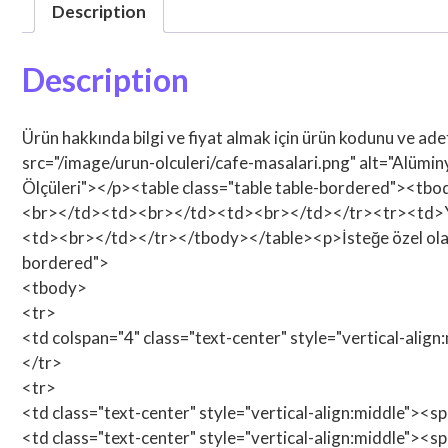
Description
Description
Ürün hakkında bilgi ve fiyat almak için ürün kodunu ve ade
src="/image/urun-olculeri/cafe-masalari.png" alt="Alümin
Ölçüleri"></p><table class="table table-bordered"><
<br></td><td><br></td><td><br></td></tr><tr><td>
<td><br></td></tr></tbody></table><p>İsteğe özel olarak 
bordered">
<tbody>
<tr>
<td colspan="4" class="text-center" style="vertical-alig
</tr>
<tr>
<td class="text-center" style="vertical-align:middle"><
<td class="text-center" style="vertical-align:middle"><