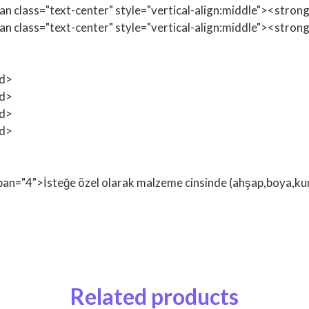
span class="text-center" style="vertical-align:middle"><str
span class="text-center" style="vertical-align:middle"><st
td>
td>
td>
td>
span="4">İsteğe özel olarak malzeme cinsinde (ahşap,boya,kuma
Related products