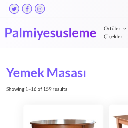
Skip
to
content
Palmiyesusleme
Örtüler
Çiçekler
Yemek Masası
Showing 1–16 of 159 results