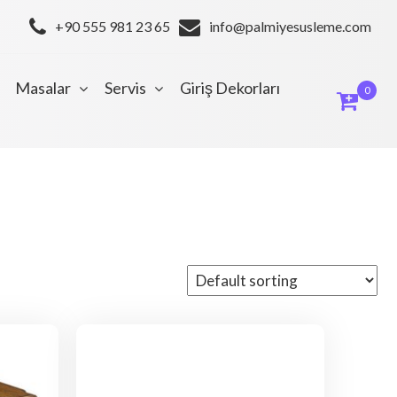
+90 555 981 23 65
info@palmiyesusleme.com
Masalar
Servis
Giriş Dekorları
0