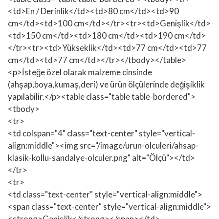
<td>En / Derinlik</td><td>80 cm</td><td>90
cm</td><td>100 cm</td></tr><tr><td>Genişlik</td>
<td>150 cm</td><td>180 cm</td><td>190 cm</td>
</tr><tr><td>Yükseklik</td><td>77 cm</td><td>77
cm</td><td>77 cm</td></tr></tbody></table>
<p>İsteğe özel olarak malzeme cinsinde
(ahşap,boya,kumaş,deri) ve ürün ölçülerinde değişiklik
yapılabilir.</p><table class="table table-bordered">
<tbody>
<tr>
<td colspan="4" class="text-center" style="vertical-
align:middle"><img src="/image/urun-olculeri/ahsap-
klasik-kollu-sandalye-olculer.png" alt="Ölçü"></td>
</tr>
<tr>
<td class="text-center" style="vertical-align:middle">
<span class="text-center" style="vertical-align:middle">
<strong>Genişlik</strong></span></td>