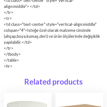
<td class="text-center" style="vertical-
align:middle"> </td>
</tr>
<tr>
<td class="text-center" style="vertical-align:middle"
colspan="4">İsteğe özel olarak malzeme cinsinde
(ahşap,boya,kumaş,deri) ve ürün ölçülerinde değişiklik
yapılabilir.</td>
</tr>
</tbody>
</table>
<hr>
Related products