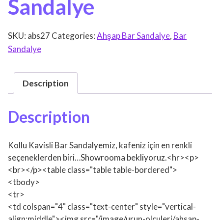
Sandalye
SKU:
abs27
Categories:
Ahşap Bar Sandalye
,
Bar
Sandalye
Description
Description
Kollu Kavisli Bar Sandalyemiz, kafeniz için en renkli
seçeneklerden biri…Showrooma bekliyoruz.<hr><p>
<br></p><table class="table table-bordered">
<tbody>
<tr>
<td colspan="4" class="text-center" style="vertical-
align:middle"><img src="/image/urun-olculeri/ahsap-