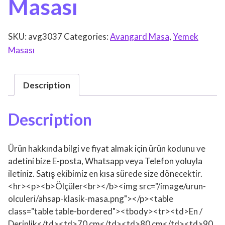
Masası
SKU:
avg3037
Categories:
Avangard Masa
,
Yemek
Masası
Description
Description
Ürün hakkında bilgi ve fiyat almak için ürün kodunu ve
adetini bize E-posta, Whatsapp veya Telefon yoluyla
iletiniz. Satış ekibimiz en kısa sürede size dönecektir.
<hr><p><b>Ölçüler<br></b><img src="/image/urun-
olculeri/ahsap-klasik-masa.png"></p><table
class="table table-bordered"><tbody><tr><td>En /
Derinlik</td><td>70 cm</td><td>80 cm</td><td>90