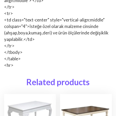
align:middle"> </td>
</tr>
<tr>
<td class="text-center" style="vertical-align:middle"
colspan="4">İsteğe özel olarak malzeme cinsinde
(ahşap,boya,kumaş,deri) ve ürün ölçülerinde değişiklik
yapılabilir.</td>
</tr>
</tbody>
</table>
<hr>
Related products