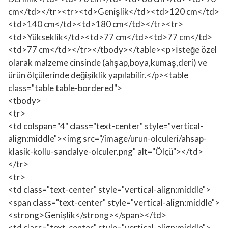
cm</td></tr><tr><td>Genişlik</td><td>120 cm</td>
<td>140 cm</td><td>180 cm</td></tr><tr>
<td>Yükseklik</td><td>77 cm</td><td>77 cm</td>
<td>77 cm</td></tr></tbody></table><p>İsteğe özel
olarak malzeme cinsinde (ahşap,boya,kumaş,deri) ve
ürün ölçülerinde değişiklik yapılabilir.</p><table
class="table table-bordered">
<tbody>
<tr>
<td colspan="4" class="text-center" style="vertical-
align:middle"><img src="/image/urun-olculeri/ahsap-
klasik-kollu-sandalye-olculer.png" alt="Ölçü"></td>
</tr>
<tr>
<td class="text-center" style="vertical-align:middle">
<span class="text-center" style="vertical-align:middle">
<strong>Genişlik</strong></span></td>
<td class="text-center" style="vertical-align:middle">