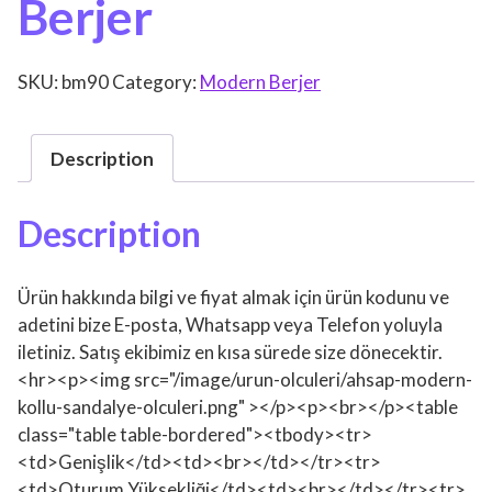
Berjer
SKU:
bm90
Category:
Modern Berjer
Description
Description
Ürün hakkında bilgi ve fiyat almak için ürün kodunu ve
adetini bize E-posta, Whatsapp veya Telefon yoluyla
iletiniz. Satış ekibimiz en kısa sürede size dönecektir.
<hr><p><img src="/image/urun-olculeri/ahsap-modern-
kollu-sandalye-olculeri.png" ></p><p><br></p><table
class="table table-bordered"><tbody><tr>
<td>Genişlik</td><td><br></td></tr><tr>
<td>Oturum Yüksekliği</td><td><br></td></tr><tr>