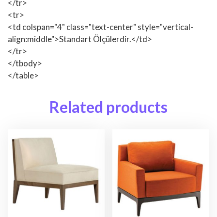
</tr>
<tr>
<td colspan="4" class="text-center" style="vertical-
align:middle">Standart Ölçülerdir.</td>
</tr>
</tbody>
</table>
Related products