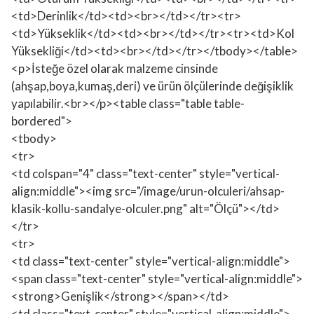
<td>Derinlik</td><td><br></td></tr><tr>
<td>Yükseklik</td><td><br></td></tr><tr><td>Kol
Yüksekliği</td><td><br></td></tr></tbody></table>
<p>İsteğe özel olarak malzeme cinsinde
(ahşap,boya,kumaş,deri) ve ürün ölçülerinde değişiklik
yapılabilir.<br></p><table class="table table-
bordered">
<tbody>
<tr>
<td colspan="4" class="text-center" style="vertical-
align:middle"><img src="/image/urun-olculeri/ahsap-
klasik-kollu-sandalye-olculer.png" alt="Ölçü"></td>
</tr>
<tr>
<td class="text-center" style="vertical-align:middle">
<span class="text-center" style="vertical-align:middle">
<strong>Genişlik</strong></span></td>
<td class="text-center" style="vertical-align:middle">