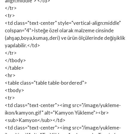
align:middle"> </td>
</tr>
<tr>
<td class="text-center" style="vertical-align:middle"
colspan="4">İsteğe özel olarak malzeme cinsinde
(ahşap,boya,kumaş,deri) ve ürün ölçülerinde değişiklik
yapılabilir.</td>
</tr>
</tbody>
</table>
<hr>
<table class="table table-bordered">
<tbody>
<tr>
<td class="text-center"><img src="/image/yukleme-
ikon/kamyon.gif" alt="Kamyon Yükleme"><br>
<sub>Kamyon</sub></td>
<td class="text-center"><img src="/image/yukleme-