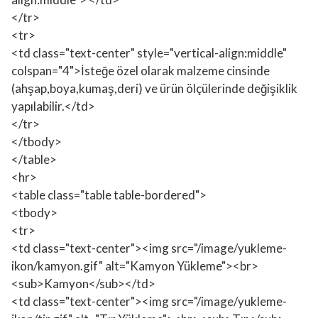
</tr>
<tr>
<td class="text-center" style="vertical-align:middle"
colspan="4">İsteğe özel olarak malzeme cinsinde
(ahşap,boya,kumaş,deri) ve ürün ölçülerinde değişiklik
yapılabilir.</td>
</tr>
</tbody>
</table>
<hr>
<table class="table table-bordered">
<tbody>
<tr>
<td class="text-center"><img src="/image/yukleme-
ikon/kamyon.gif" alt="Kamyon Yükleme"><br>
<sub>Kamyon</sub></td>
<td class="text-center"><img src="/image/yukleme-