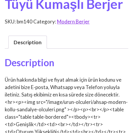
Tüyü Kumaşlı Berjer
SKU:
bm140
Category:
Modern Berjer
Description
Description
Ürün hakkında bilgi ve fiyat almak için ürün kodunu ve
adetini bize E-posta, Whatsapp veya Telefon yoluyla
iletiniz. Satış ekibimiz en kısa sürede size dönecektir.
<hr><p><img src="/image/urun-olculeri/ahsap-modern-
kollu-sandalye-olculeri.png" ></p><p><br></p><table
class="table table-bordered"><tbody><tr>
<td>Genişlik</td><td><br></td></tr><tr>
<td>Oturum Yüksekliği</td><td><br></td></tr><tr>