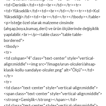
<td>Derinlik</td><td><br></td></tr><tr>
<td>Yükseklik</td><td><br></td></tr><tr><td>Kol
Yüksekliği</td><td><br></td></tr></tbody></table>
<p>İsteğe özel olarak malzeme cinsinde
(ahşap,boya,kumaş,deri) ve ürün ölçülerinde değişiklik
yapılabilir.<br></p><table class="table table-
bordered">
<tbody>
<tr>
<td colspan="4" class="text-center" style="vertical-
align:middle"><img src="/image/urun-olculeri/ahsap-
klasik-kollu-sandalye-olculer.png" alt="Ölçü"></td>
</tr>
<tr>
<td class="text-center" style="vertical-align:middle">
<span class="text-center" style="vertical-align:middle">
<strong>Genişlik</strong></span></td>
<td class="text-center" style="vertical-align:middle">