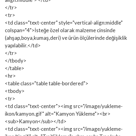
</tr>
<tr>
<td class="text-center" style="vertical-align:middle"
colspan="4">İsteğe özel olarak malzeme cinsinde
(ahşap,boya,kumaş,deri) ve ürün ölçülerinde değişiklik
yapılabilir.</td>
</tr>
</tbody>
</table>
<hr>
<table class="table table-bordered">
<tbody>
<tr>
<td class="text-center"><img src="/image/yukleme-
ikon/kamyon.gif" alt="Kamyon Yükleme"><br>
<sub>Kamyon</sub></td>
<td class="text-center"><img src="/image/yukleme-