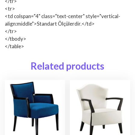
</tr>
<tr>
<td colspan="4" class="text-center" style="vertical-
align:middle">Standart Ölçülerdir.</td>
</tr>
</tbody>
</table>
Related products