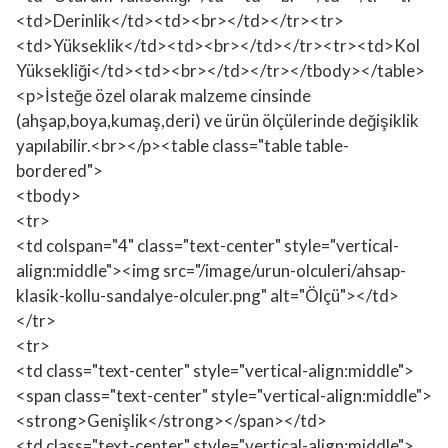
<td>Derinlik</td><td><br></td></tr><tr>
<td>Yükseklik</td><td><br></td></tr><tr><td>Kol
Yüksekliği</td><td><br></td></tr></tbody></table>
<p>İsteğe özel olarak malzeme cinsinde
(ahşap,boya,kumaş,deri) ve ürün ölçülerinde değişiklik
yapılabilir.<br></p><table class="table table-
bordered">
<tbody>
<tr>
<td colspan="4" class="text-center" style="vertical-
align:middle"><img src="/image/urun-olculeri/ahsap-
klasik-kollu-sandalye-olculer.png" alt="Ölçü"></td>
</tr>
<tr>
<td class="text-center" style="vertical-align:middle">
<span class="text-center" style="vertical-align:middle">
<strong>Genişlik</strong></span></td>
<td class="text-center" style="vertical-align:middle">