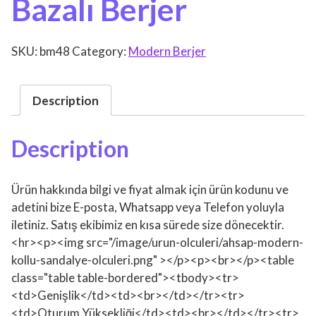
Bazalı Berjer
SKU:
bm48
Category:
Modern Berjer
Description
Description
Ürün hakkında bilgi ve fiyat almak için ürün kodunu ve
adetini bize E-posta, Whatsapp veya Telefon yoluyla
iletiniz. Satış ekibimiz en kısa sürede size dönecektir.
<hr><p><img src="/image/urun-olculeri/ahsap-modern-
kollu-sandalye-olculeri.png" ></p><p><br></p><table
class="table table-bordered"><tbody><tr>
<td>Genişlik</td><td><br></td></tr><tr>
<td>Oturum Yüksekliği</td><td><br></td></tr><tr>